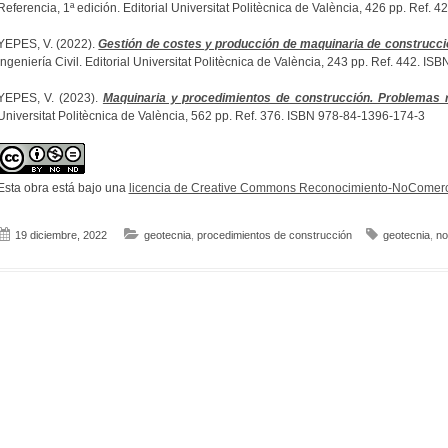
Referencia, 1ª edición. Editorial Universitat Politècnica de València, 426 pp. Ref.
YEPES, V. (2022).
Gestión de costes y producción de maquinaria de construcci
Ingeniería Civil. Editorial Universitat Politècnica de València, 243 pp. Ref. 442. I
YEPES, V. (2023).
Maquinaria y procedimientos de construcción. Problemas r
Universitat Politècnica de València, 562 pp. Ref. 376. ISBN 978-84-1396-174-3
Esta obra está bajo una
licencia de Creative Commons Reconocimiento-NoComerci
19 diciembre, 2022
geotecnia
,
procedimientos de construcción
geotecnia
,
n