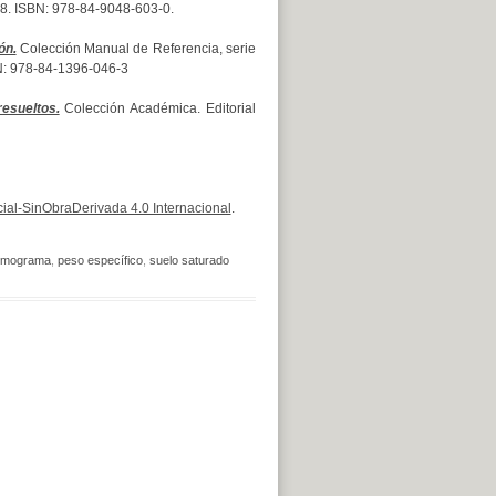
 428. ISBN: 978-84-9048-603-0.
ón.
Colección Manual de Referencia, serie
SBN: 978-84-1396-046-3
esueltos.
Colección Académica. Editorial
al-SinObraDerivada 4.0 Internacional
.
omograma
,
peso específico
,
suelo saturado