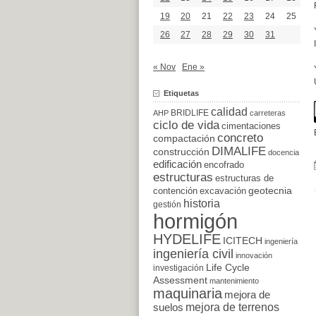
19
20
21
22
23
24
25
26
27
28
29
30
31
« Nov
Ene »
Etiquetas
calidad
BRIDLIFE
AHP
carreteras
ciclo de vida
cimentaciones
concreto
compactación
DIMALIFE
construcción
docencia
edificación
encofrado
estructuras
estructuras de
excavación
geotecnia
contención
historia
gestión
hormigón
HYDELIFE
ICITECH
ingeniería
ingeniería civil
innovación
Life Cycle
investigación
Assessment
mantenimiento
maquinaria
mejora de
suelos
mejora de terrenos