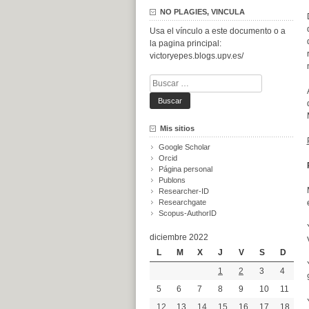
NO PLAGIES, VINCULA
Usa el vínculo a este documento o a
la pagina principal:
victoryepes.blogs.upv.es/
Buscar:
Mis sitios
Google Scholar
Orcid
Página personal
Publons
Researcher-ID
Researchgate
Scopus-AuthorID
diciembre 2022
L
M
X
J
V
S
D
1
2
3
4
5
6
7
8
9
10
11
12
13
14
15
16
17
18