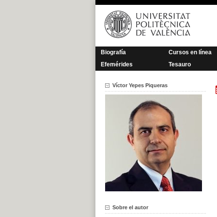
Saltar
al
contenido
Biografía
Cursos en línea
Efemérides
Tesauro
Víctor Yepes Piqueras
Sobre el autor