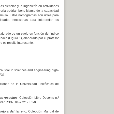
s ciencias y la ingeniería en actividades
iería podrían beneficiarse de la capacidad
fórmula. Estos nomogramas son útiles para
lidades necesarias para interpretar los
saturado de un suelo en función del índice
baco (Figura 1), elaborado por el profesor
 os resulte interesante.
 tool to sciences and engineering high-
9731
ciones de la Universidad Politécnica de
as resueltos
. Colección Libro Docente n.º
1997. ISBN: 84-7721-551-0.
ejora del terreno.
Colección Manual de