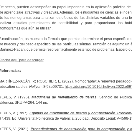
De hecho, pueden desempeñar un papel importante en la aplicación práctica de la
de aprendizaje atractivas y creativas. Además, los estudiantes de ciencias e ingen
de los nomogramas para analizar los efectos de las distintas variables de una 
realizar estudios preliminares de sensibilidad y para proporcionar las habi
nomogramas que aún se utilizan.
A continuación, os muestro la fórmula que permite determinar el peso específico 
de huecos y del peso específico de las partículas sólidas. También os adjunto un á
Martínez-Pagán, que permite resolver fácilmente este tipo de problemas. Espero que
Pincha aquí para descargar
Referencias:
MARTÍNEZ-PAGÁN, P.; ROSCHIER, L. (2022). Nomography: A renewed pedagogical
education studies.
Heliyon
, 8(6):e09731.
https://doi.org/10.1016/j.heliyon.2022.e0
YEPES, V. (1995).
Maquinaria de movimiento de tierras.
Servicio de Publica
Valencia. SP.UPV-264. 144 pp.
YEPES, V. (1997).
Equipos de movimiento de tierras y compactación. Problem
97.439. Ed. Universitat Politècnica de València. 256 pág. Depósito Legal: V-4598-
YEPES, V. (2021).
Procedimientos de construcción para la compactación y m