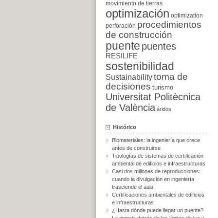
movimiento de tierras
optimización
optimization
procedimientos
perforación
de construcción
puente
puentes
RESILIFE
sostenibilidad
toma de
Sustainability
decisiones
turismo
Universitat Politècnica
de València
áridos
Histórico
Biomateriales: la ingeniería que crece
antes de construirse
Tipologías de sistemas de certificación
ambiental de edificios e infraestructuras
Casi dos millones de reproducciones:
cuando la divulgación en ingeniería
trasciende el aula
Certificaciones ambientales de edificios
e infraestructuras
¿Hasta dónde puede llegar un puente?
La ciencia detrás de los límites de luz y