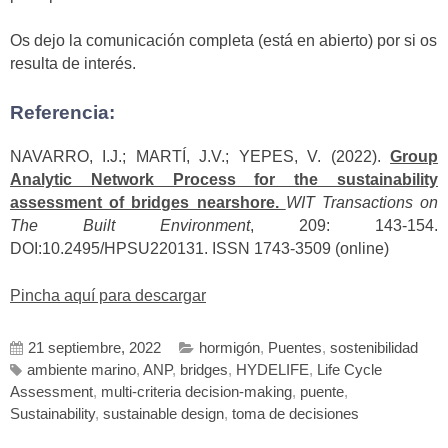
Os dejo la comunicación completa (está en abierto) por si os
resulta de interés.
Referencia:
NAVARRO, I.J.; MARTÍ, J.V.; YEPES, V. (2022).
Group
Analytic Network Process for the sustainability
assessment of bridges nearshore.
WIT Transactions on
The Built Environment
, 209: 143-154.
DOI:10.2495/HPSU220131. ISSN 1743-3509 (online)
Pincha aquí para descargar
21 septiembre, 2022
hormigón
,
Puentes
,
sostenibilidad
ambiente marino
,
ANP
,
bridges
,
HYDELIFE
,
Life Cycle
Assessment
,
multi-criteria decision-making
,
puente
,
Sustainability
,
sustainable design
,
toma de decisiones