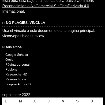
Esta obra está bajo una
licencia de Creative Commons
Reconocimiento-NoComercial-SinObraDerivada 4.0
Internacional
.
NO PLAGIES, VINCULA
Usa el vínculo a este documento o a la pagina principal:
victoryepes.blogs.upv.es/
Mis sitios
Google Scholar
Orcid
Página personal
Publons
Researcher-ID
Researchgate
Scopus-AuthorID
septiembre 2022
L
M
X
J
V
S
D