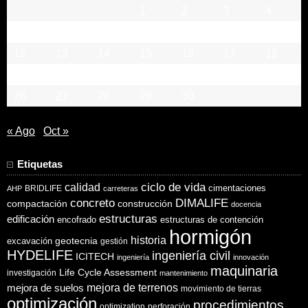
1
2
3
4
5
6
7
8
9
10
11
12
13
14
15
16
17
18
19
20
21
22
23
24
25
26
27
28
29
30
« Ago
Oct »
Etiquetas
ciclo de vida
calidad
cimentaciones
BRIDLIFE
AHP
carreteras
concreto
DIMALIFE
compactación
construcción
docencia
estructuras
edificación
encofrado
estructuras de contención
hormigón
historia
excavación
geotecnia
gestión
HYDELIFE
ingeniería civil
ICITECH
ingeniería
innovación
maquinaria
Life Cycle Assessment
investigación
mantenimiento
mejora de suelos
mejora de terrenos
movimiento de tierras
optimización
procedimientos
optimization
perforación