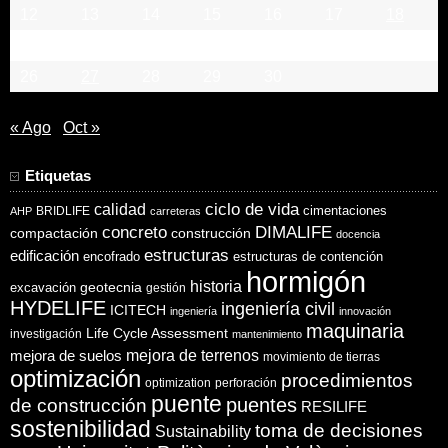
12
13
14
15
16
17
18
19
20
21
22
23
24
25
26
27
28
29
30
« Ago
Oct »
Etiquetas
ciclo de vida
calidad
cimentaciones
BRIDLIFE
AHP
carreteras
concreto
DIMALIFE
compactación
construcción
docencia
estructuras
edificación
encofrado
estructuras de contención
hormigón
historia
excavación
geotecnia
gestión
HYDELIFE
ingeniería civil
ICITECH
ingeniería
innovación
maquinaria
Life Cycle Assessment
investigación
mantenimiento
mejora de suelos
mejora de terrenos
movimiento de tierras
optimización
procedimientos
optimization
perforación
puente
puentes
de construcción
RESILIFE
sostenibilidad
toma de decisiones
Sustainability