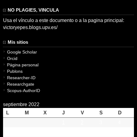
NO PLAGIES, VINCULA
Usa el vínculo a este documento o a la pagina principal:
victoryepes.blogs.upv.es/
Mis sitios
Google Scholar
Orcid
Página personal
Publons
Researcher-ID
Researchgate
Scopus-AuthorID
septiembre 2022
L
M
X
J
V
S
D
1
2
3
4
5
6
7
8
9
10
11