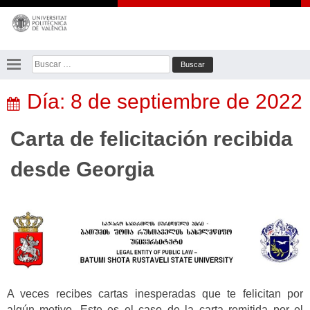
Saltar
al
contenido
Buscar:
Día:
8 de septiembre de 2022
Carta de felicitación recibida
desde Georgia
A veces recibes cartas inesperadas que te felicitan por
algún motivo. Este es el caso de la carta remitida por el