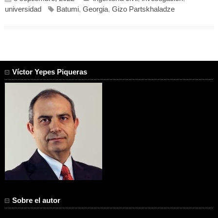
universidad
Batumi
,
Georgia
,
Gizo Partskhaladze
Víctor Yepes Piqueras
Sobre el autor