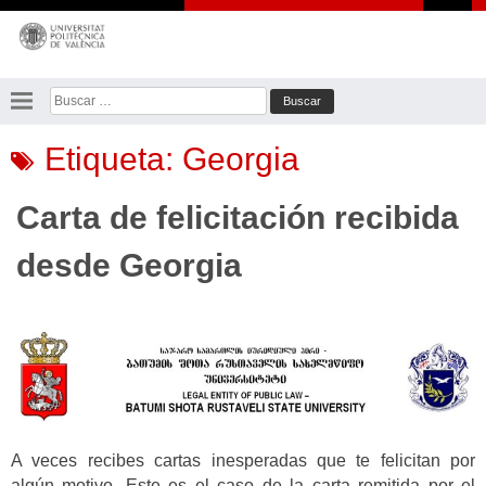
Saltar
al
contenido
Buscar:
Etiqueta:
Georgia
Carta de felicitación recibida
desde Georgia
A veces recibes cartas inesperadas que te felicitan por
algún motivo. Este es el caso de la carta remitida por el