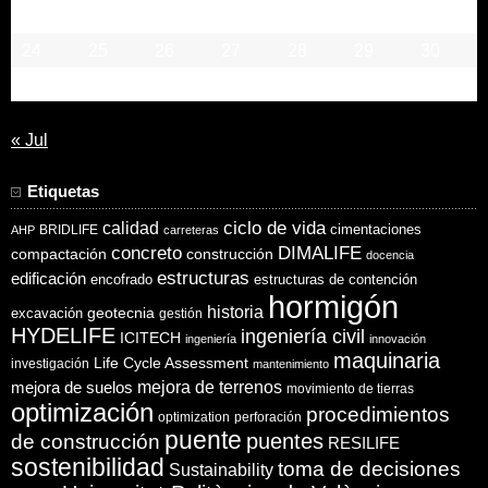
17
18
19
20
21
22
23
24
25
26
27
28
29
30
31
« Jul
Etiquetas
ciclo de vida
calidad
cimentaciones
BRIDLIFE
AHP
carreteras
concreto
DIMALIFE
compactación
construcción
docencia
estructuras
edificación
encofrado
estructuras de contención
hormigón
historia
excavación
geotecnia
gestión
HYDELIFE
ingeniería civil
ICITECH
ingeniería
innovación
maquinaria
Life Cycle Assessment
investigación
mantenimiento
mejora de suelos
mejora de terrenos
movimiento de tierras
optimización
procedimientos
optimization
perforación
puente
puentes
de construcción
RESILIFE
sostenibilidad
toma de decisiones
Sustainability