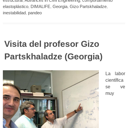
estructural
,
Advances in Civil Engineering
,
comportamiento
elastoplástico
,
DIMALIFE
,
Georgia
,
Gizo Partskhaladze
,
inestabilidad
,
pandeo
Visita del profesor Gizo
Partskhaladze (Georgia)
La labor
científica
se ve
muy