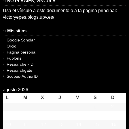
NO PLAGIES, VINCULA
Usa el vínculo a este documento o a la pagina principal:
victoryepes.blogs.upv.es/
Mis sitios
Google Scholar
Orcid
Página personal
Publons
Researcher-ID
Researchgate
Scopus-AuthorID
agosto 2026
L
M
X
J
V
S
D
1
2
3
4
5
6
7
8
9
10
11
12
13
14
15
16