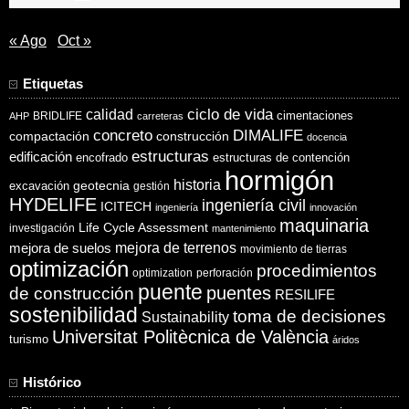
« Ago
Oct »
Etiquetas
ciclo de vida
calidad
cimentaciones
BRIDLIFE
AHP
carreteras
concreto
DIMALIFE
compactación
construcción
docencia
estructuras
edificación
encofrado
estructuras de contención
hormigón
historia
excavación
geotecnia
gestión
HYDELIFE
ingeniería civil
ICITECH
ingeniería
innovación
maquinaria
Life Cycle Assessment
investigación
mantenimiento
mejora de suelos
mejora de terrenos
movimiento de tierras
optimización
procedimientos
optimization
perforación
puente
puentes
de construcción
RESILIFE
sostenibilidad
toma de decisiones
Sustainability
Universitat Politècnica de València
turismo
áridos
Histórico