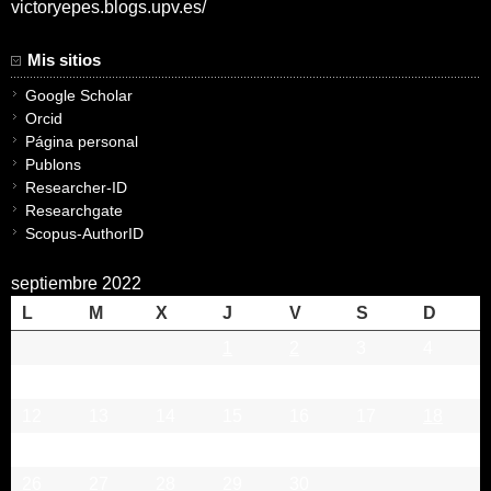
victoryepes.blogs.upv.es/
Mis sitios
Google Scholar
Orcid
Página personal
Publons
Researcher-ID
Researchgate
Scopus-AuthorID
septiembre 2022
L
M
X
J
V
S
D
1
2
3
4
5
6
7
8
9
10
11
12
13
14
15
16
17
18
19
20
21
22
23
24
25
26
27
28
29
30