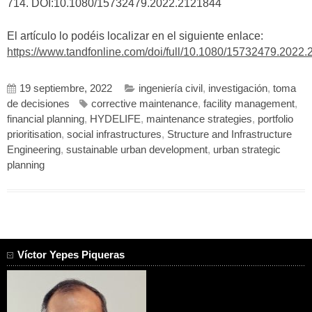
714. DOI:10.1080/15732479.2022.2121844
El artículo lo podéis localizar en el siguiente enlace:
https://www.tandfonline.com/doi/full/10.1080/15732479.2022
19 septiembre, 2022
ingeniería civil
,
investigación
,
toma
de decisiones
corrective maintenance
,
facility management
,
financial planning
,
HYDELIFE
,
maintenance strategies
,
portfolio
prioritisation
,
social infrastructures
,
Structure and Infrastructure
Engineering
,
sustainable urban development
,
urban strategic
planning
Víctor Yepes Piqueras