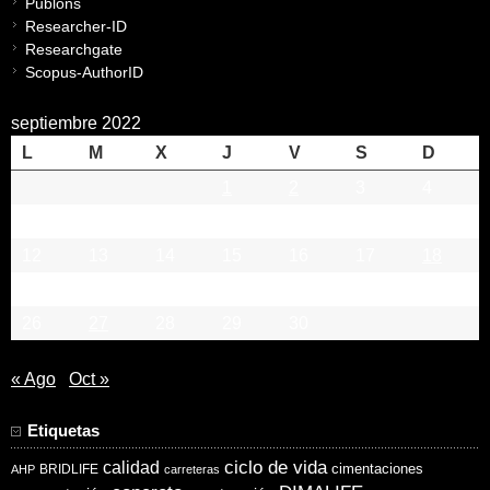
Publons
Researcher-ID
Researchgate
Scopus-AuthorID
septiembre 2022
L
M
X
J
V
S
D
1
2
3
4
5
6
7
8
9
10
11
12
13
14
15
16
17
18
19
20
21
22
23
24
25
26
27
28
29
30
« Ago
Oct »
Etiquetas
ciclo de vida
calidad
cimentaciones
BRIDLIFE
AHP
carreteras