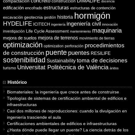
concreto
DIMALIFE
compactación
construcción
docencia
estructuras
edificación
encofrado
estructuras de contención
hormigón
historia
excavación
geotecnia
gestión
HYDELIFE
ingeniería civil
ICITECH
ingeniería
innovación
maquinaria
Life Cycle Assessment
investigación
mantenimiento
mejora de suelos
mejora de terrenos
movimiento de tierras
optimización
procedimientos
optimization
perforación
puente
puentes
de construcción
RESILIFE
sostenibilidad
toma de decisiones
Sustainability
Universitat Politècnica de València
turismo
áridos
Histórico
Biomateriales: la ingeniería que crece antes de construirse
Tipologías de sistemas de certificación ambiental de edificios e
infraestructuras
Casi dos millones de reproducciones: cuando la divulgación en
ingeniería trasciende el aula
Certificaciones ambientales de edificios e infraestructuras
¿Hasta dónde puede llegar un puente? La ciencia detrás de los