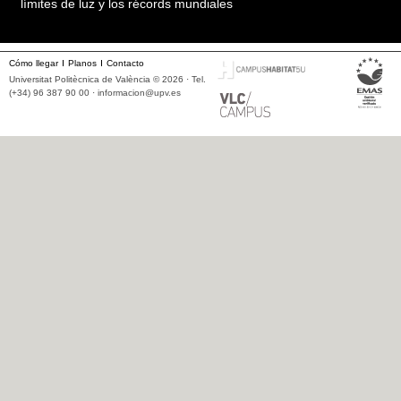
límites de luz y los récords mundiales
Cómo llegar
Planos
Contacto
Universitat Politècnica de València © 2026 · Tel.
(+34) 96 387 90 00 ·
informacion@upv.es