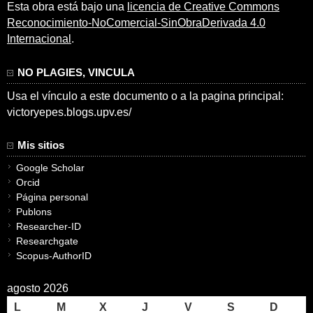
Esta obra está bajo una
licencia de Creative Commons
Reconocimiento-NoComercial-SinObraDerivada 4.0
Internacional
.
NO PLAGIES, VINCULA
Usa el vínculo a este documento o a la pagina principal:
victoryepes.blogs.upv.es/
Mis sitios
Google Scholar
Orcid
Página personal
Publons
Researcher-ID
Researchgate
Scopus-AuthorID
agosto 2026
L
M
X
J
V
S
D