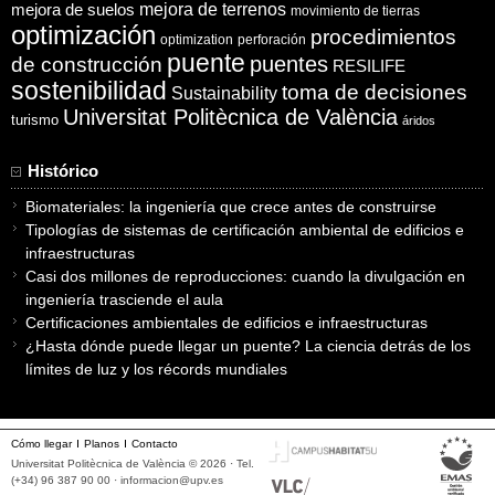
mejora de suelos
mejora de terrenos
movimiento de tierras
optimización
procedimientos
optimization
perforación
puente
puentes
de construcción
RESILIFE
sostenibilidad
toma de decisiones
Sustainability
Universitat Politècnica de València
turismo
áridos
Histórico
Biomateriales: la ingeniería que crece antes de construirse
Tipologías de sistemas de certificación ambiental de edificios e
infraestructuras
Casi dos millones de reproducciones: cuando la divulgación en
ingeniería trasciende el aula
Certificaciones ambientales de edificios e infraestructuras
¿Hasta dónde puede llegar un puente? La ciencia detrás de los
límites de luz y los récords mundiales
Cómo llegar
Planos
Contacto
Universitat Politècnica de València © 2026 · Tel.
(+34) 96 387 90 00 ·
informacion@upv.es