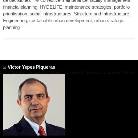
de decisiones
corrective maintenance
,
facility management
,
financial planning
,
HYDELIFE
,
maintenance strategies
,
portfolio
prioritisation
,
social infrastructures
,
Structure and Infrastructure
Engineering
,
sustainable urban development
,
urban strategic
planning
Víctor Yepes Piqueras