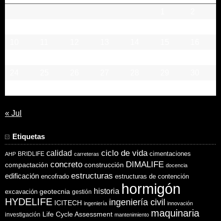
1
2
3
4
5
6
7
8
9
10
11
12
13
14
15
16
17
18
19
20
21
22
23
24
25
26
27
28
29
30
31
« Jul
Etiquetas
ciclo de vida
calidad
cimentaciones
BRIDLIFE
AHP
carreteras
concreto
DIMALIFE
compactación
construcción
docencia
estructuras
edificación
encofrado
estructuras de contención
hormigón
historia
excavación
geotecnia
gestión
HYDELIFE
ingeniería civil
ICITECH
ingeniería
innovación
maquinaria
Life Cycle Assessment
investigación
mantenimiento