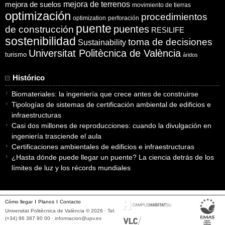
mejora de suelos
mejora de terrenos
movimiento de tierras
optimización
procedimientos
optimization
perforación
puente
puentes
de construcción
RESILIFE
sostenibilidad
toma de decisiones
Sustainability
Universitat Politècnica de València
turismo
áridos
Histórico
Biomateriales: la ingeniería que crece antes de construirse
Tipologías de sistemas de certificación ambiental de edificios e
infraestructuras
Casi dos millones de reproducciones: cuando la divulgación en
ingeniería trasciende el aula
Certificaciones ambientales de edificios e infraestructuras
¿Hasta dónde puede llegar un puente? La ciencia detrás de los
límites de luz y los récords mundiales
Cómo llegar
Planos
Contacto
Universitat Politècnica de València © 2026 · Tel.
(+34) 96 387 90 00 ·
informacion@upv.es