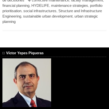
de decisiones
corrective maintenance
,
facility management
,
financial planning
,
HYDELIFE
,
maintenance strategies
,
portfolio
prioritisation
,
social infrastructures
,
Structure and Infrastructure
Engineering
,
sustainable urban development
,
urban strategic
planning
Víctor Yepes Piqueras