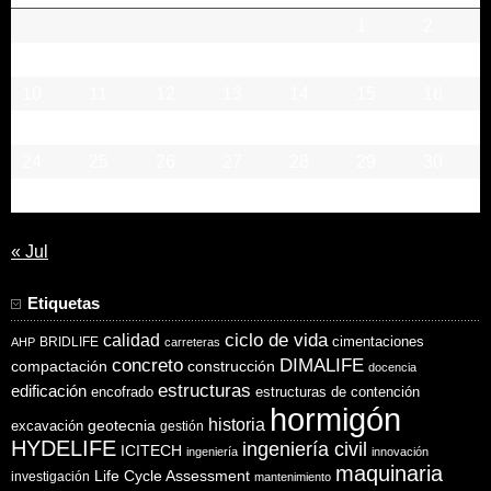
1
2
3
4
5
6
7
8
9
10
11
12
13
14
15
16
17
18
19
20
21
22
23
24
25
26
27
28
29
30
31
« Jul
Etiquetas
ciclo de vida
calidad
cimentaciones
BRIDLIFE
AHP
carreteras
concreto
DIMALIFE
compactación
construcción
docencia
estructuras
edificación
encofrado
estructuras de contención
hormigón
historia
excavación
geotecnia
gestión
HYDELIFE
ingeniería civil
ICITECH
ingeniería
innovación
maquinaria
Life Cycle Assessment
investigación
mantenimiento