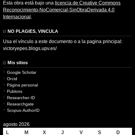
Esta obra está bajo una
licencia de Creative Commons
Reconocimiento-NoComercial-SinObraDerivada 4.0
Internacional
.
NO PLAGIES, VINCULA
Usa el vínculo a este documento o a la pagina principal:
victoryepes.blogs.upv.es/
Mis sitios
Google Scholar
Orcid
Página personal
Publons
Researcher-ID
Researchgate
Scopus-AuthorID
agosto 2026
L
M
X
J
V
S
D