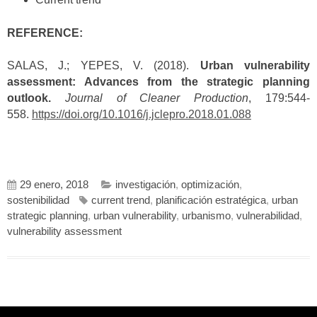
REFERENCE:
SALAS, J.; YEPES, V. (2018).
Urban vulnerability
assessment: Advances from the strategic planning
outlook.
Journal of Cleaner Production
, 179:544-
558.
https://doi.org/10.1016/j.jclepro.2018.01.088
29 enero, 2018
investigación
,
optimización
,
sostenibilidad
current trend
,
planificación estratégica
,
urban
strategic planning
,
urban vulnerability
,
urbanismo
,
vulnerabilidad
,
vulnerability assessment