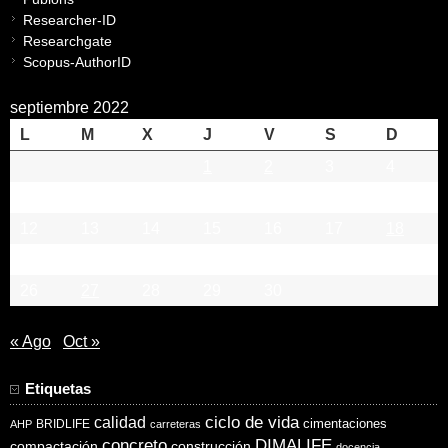
Researcher-ID
Researchgate
Scopus-AuthorID
septiembre 2022
L
M
X
J
V
S
D
1
2
3
4
5
6
7
8
9
10
11
12
13
14
15
16
17
18
19
20
21
22
23
24
25
26
27
28
29
30
« Ago
Oct »
Etiquetas
ciclo de vida
calidad
cimentaciones
BRIDLIFE
AHP
carreteras
concreto
DIMALIFE
compactación
construcción
docencia