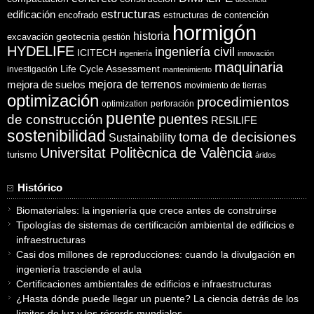
estructuras
edificación
encofrado
estructuras de contención
hormigón
historia
excavación
geotecnia
gestión
HYDELIFE
ingeniería civil
ICITECH
ingeniería
innovación
maquinaria
Life Cycle Assessment
investigación
mantenimiento
mejora de suelos
mejora de terrenos
movimiento de tierras
optimización
procedimientos
optimization
perforación
puente
puentes
de construcción
RESILIFE
sostenibilidad
toma de decisiones
Sustainability
Universitat Politècnica de València
turismo
áridos
Histórico
Biomateriales: la ingeniería que crece antes de construirse
Tipologías de sistemas de certificación ambiental de edificios e
infraestructuras
Casi dos millones de reproducciones: cuando la divulgación en
ingeniería trasciende el aula
Certificaciones ambientales de edificios e infraestructuras
¿Hasta dónde puede llegar un puente? La ciencia detrás de los
límites de luz y los récords mundiales