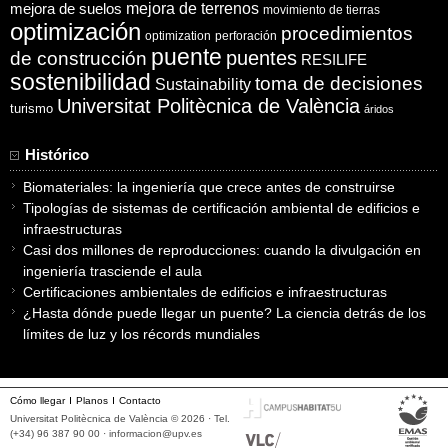
mejora de suelos
mejora de terrenos
movimiento de tierras
optimización
procedimientos
optimization
perforación
puente
puentes
de construcción
RESILIFE
sostenibilidad
toma de decisiones
Sustainability
Universitat Politècnica de València
turismo
áridos
Histórico
Biomateriales: la ingeniería que crece antes de construirse
Tipologías de sistemas de certificación ambiental de edificios e
infraestructuras
Casi dos millones de reproducciones: cuando la divulgación en
ingeniería trasciende el aula
Certificaciones ambientales de edificios e infraestructuras
¿Hasta dónde puede llegar un puente? La ciencia detrás de los
límites de luz y los récords mundiales
Cómo llegar
Planos
Contacto
Universitat Politècnica de València © 2026 · Tel.
(+34) 96 387 90 00 ·
informacion@upv.es