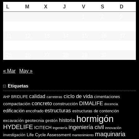
L
M
X
J
V
S
D
1
2
3
4
5
6
7
8
9
10
11
12
13
14
15
16
17
18
19
20
21
22
23
24
25
26
27
28
29
30
« Mar
May »
Etiquetas
ciclo de vida
calidad
cimentaciones
BRIDLIFE
AHP
carreteras
concreto
DIMALIFE
compactación
construcción
docencia
estructuras
edificación
encofrado
estructuras de contención
hormigón
historia
excavación
geotecnia
gestión
HYDELIFE
ingeniería civil
ICITECH
ingeniería
innovación
maquinaria
Life Cycle Assessment
investigación
mantenimiento