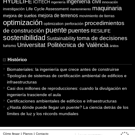
HYDELIFE
ingeniería civil
ICITECH
ingeniería
innovación
maquinaria
Life Cycle Assessment
investigación
mantenimiento
mejora de suelos
mejora de terrenos
movimiento de tierras
optimización
procedimientos
optimization
perforación
puente
puentes
de construcción
RESILIFE
sostenibilidad
toma de decisiones
Sustainability
Universitat Politècnica de València
turismo
áridos
Histórico
Biomateriales: la ingeniería que crece antes de construirse
Tipologías de sistemas de certificación ambiental de edificios e
infraestructuras
Casi dos millones de reproducciones: cuando la divulgación en
ingeniería trasciende el aula
Certificaciones ambientales de edificios e infraestructuras
¿Hasta dónde puede llegar un puente? La ciencia detrás de los
límites de luz y los récords mundiales
Cómo llegar
Planos
Contacto