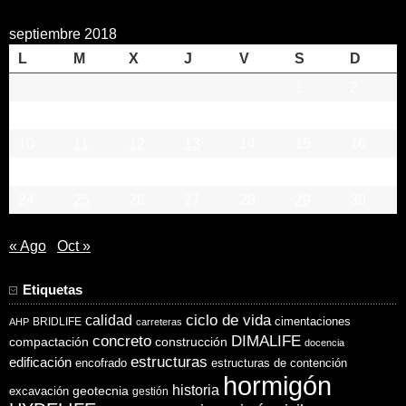
septiembre 2018
L
M
X
J
V
S
D
1
2
3
4
5
6
7
8
9
10
11
12
13
14
15
16
17
18
19
20
21
22
23
24
25
26
27
28
29
30
« Ago
Oct »
Etiquetas
ciclo de vida
calidad
cimentaciones
BRIDLIFE
AHP
carreteras
concreto
DIMALIFE
compactación
construcción
docencia
estructuras
edificación
encofrado
estructuras de contención
hormigón
historia
excavación
geotecnia
gestión