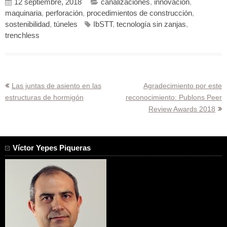
12 septiembre, 2018
canalizaciones
,
innovación
,
maquinaria
,
perforación
,
procedimientos de construcción
,
sostenibilidad
,
túneles
IbSTT
,
tecnología sin zanjas
,
trenchless
Navegación
Las juntas de asiento en las
Agradecimiento por este
estructuras de hormigón
reconocimiento: Publons Peer
de
Review Awards 2018
entradas
Víctor Yepes Piqueras