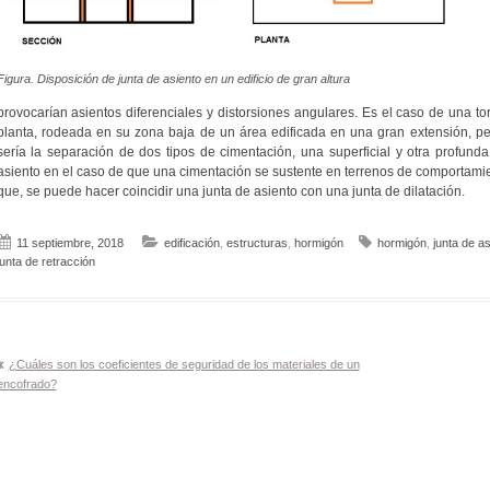
Figura. Disposición de junta de asiento en un edificio de gran altura
provocarían asientos diferenciales y distorsiones angulares. Es el caso de una to
planta, rodeada en su zona baja de un área edificada en una gran extensión, per
sería la separación de dos tipos de cimentación, una superficial y otra profunda
asiento en el caso de que una cimentación se sustente en terrenos de comportamie
que, se puede hacer coincidir una junta de asiento con una junta de dilatación.
11 septiembre, 2018
edificación
,
estructuras
,
hormigón
hormigón
,
junta de as
junta de retracción
Navegación
¿Cuáles son los coeficientes de seguridad de los materiales de un
encofrado?
de
entradas