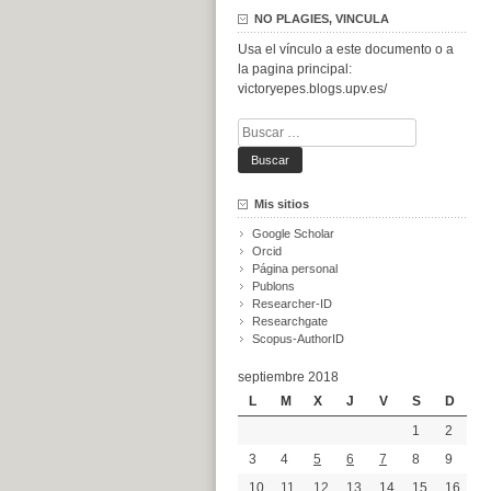
NO PLAGIES, VINCULA
Usa el vínculo a este documento o a
la pagina principal:
victoryepes.blogs.upv.es/
Buscar:
Mis sitios
Google Scholar
Orcid
Página personal
Publons
Researcher-ID
Researchgate
Scopus-AuthorID
septiembre 2018
L
M
X
J
V
S
D
1
2
3
4
5
6
7
8
9
10
11
12
13
14
15
16