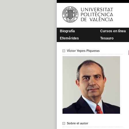
Saltar
al
contenido
Biografía
Cursos en línea
Efemérides
Tesauro
Víctor Yepes Piqueras
Sobre el autor