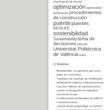
movimiento de tierras
optimización
optimization
procedimientos
perforación
de construcción
puente
puentes
RESILIFE
sostenibilidad
toma de
Sustainability
decisiones
turismo
Universitat Politècnica
de València
áridos
Histórico
Biomateriales: la ingeniería que crece
antes de construirse
Tipologías de sistemas de certificación
ambiental de edificios e infraestructuras
Casi dos millones de reproducciones:
cuando la divulgación en ingeniería
trasciende el aula
Certificaciones ambientales de edificios
e infraestructuras
¿Hasta dónde puede llegar un puente?
La ciencia detrás de los límites de luz y