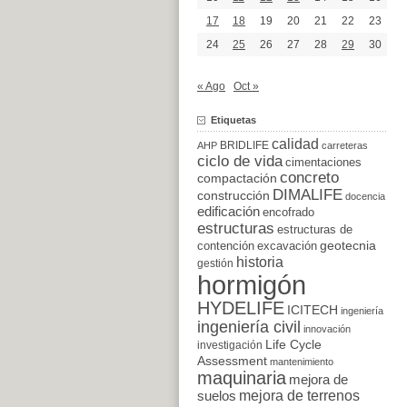
17
18
19
20
21
22
23
24
25
26
27
28
29
30
« Ago
Oct »
Etiquetas
calidad
BRIDLIFE
AHP
carreteras
ciclo de vida
cimentaciones
concreto
compactación
DIMALIFE
construcción
docencia
edificación
encofrado
estructuras
estructuras de
excavación
geotecnia
contención
historia
gestión
hormigón
HYDELIFE
ICITECH
ingeniería
ingeniería civil
innovación
Life Cycle
investigación
Assessment
mantenimiento
maquinaria
mejora de
suelos
mejora de terrenos