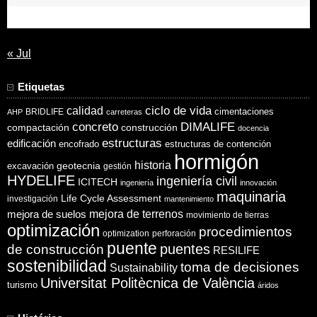
31
« Jul
Etiquetas
ciclo de vida
calidad
cimentaciones
BRIDLIFE
AHP
carreteras
concreto
DIMALIFE
compactación
construcción
docencia
estructuras
edificación
encofrado
estructuras de contención
hormigón
historia
excavación
geotecnia
gestión
HYDELIFE
ingeniería civil
ICITECH
ingeniería
innovación
maquinaria
Life Cycle Assessment
investigación
mantenimiento
mejora de suelos
mejora de terrenos
movimiento de tierras
optimización
procedimientos
optimization
perforación
puente
puentes
de construcción
RESILIFE
sostenibilidad
toma de decisiones
Sustainability
Universitat Politècnica de València
turismo
áridos