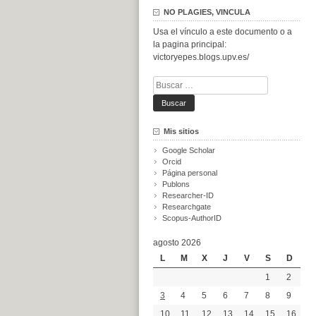
NO PLAGIES, VINCULA
Usa el vínculo a este documento o a
la pagina principal:
victoryepes.blogs.upv.es/
Buscar:
Mis sitios
Google Scholar
Orcid
Página personal
Publons
Researcher-ID
Researchgate
Scopus-AuthorID
agosto 2026
L
M
X
J
V
S
D
1
2
3
4
5
6
7
8
9
10
11
12
13
14
15
16