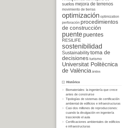
suelos
mejora de terrenos
movimiento de tierras
optimización
optimization
procedimientos
perforación
de construcción
puente
puentes
RESILIFE
sostenibilidad
toma de
Sustainability
decisiones
turismo
Universitat Politècnica
de València
áridos
Histórico
Biomateriales: la ingeniería que crece
antes de construirse
Tipologías de sistemas de certificación
ambiental de edificios e infraestructuras
Casi dos millones de reproducciones:
cuando la divulgación en ingeniería
trasciende el aula
Certificaciones ambientales de edificios
e infraestructuras