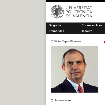
Saltar
al
contenido
Biografía
Cursos en línea
Efemérides
Tesauro
Víctor Yepes Piqueras
Sobre el autor