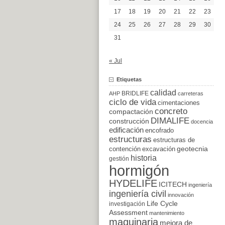
17
18
19
20
21
22
23
24
25
26
27
28
29
30
31
« Jul
Etiquetas
calidad
BRIDLIFE
AHP
carreteras
ciclo de vida
cimentaciones
concreto
compactación
DIMALIFE
construcción
docencia
edificación
encofrado
estructuras
estructuras de
excavación
geotecnia
contención
historia
gestión
hormigón
HYDELIFE
ICITECH
ingeniería
ingeniería civil
innovación
Life Cycle
investigación
Assessment
mantenimiento
maquinaria
mejora de