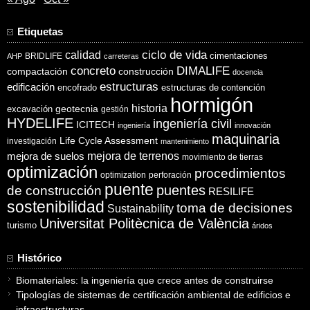
Etiquetas
ciclo de vida
calidad
cimentaciones
BRIDLIFE
AHP
carreteras
concreto
DIMALIFE
compactación
construcción
docencia
estructuras
edificación
encofrado
estructuras de contención
hormigón
historia
excavación
geotecnia
gestión
HYDELIFE
ingeniería civil
ICITECH
ingeniería
innovación
maquinaria
Life Cycle Assessment
investigación
mantenimiento
mejora de suelos
mejora de terrenos
movimiento de tierras
optimización
procedimientos
optimization
perforación
puente
puentes
de construcción
RESILIFE
sostenibilidad
toma de decisiones
Sustainability
Universitat Politècnica de València
turismo
áridos
Histórico
Biomateriales: la ingeniería que crece antes de construirse
Tipologías de sistemas de certificación ambiental de edificios e
infraestructuras