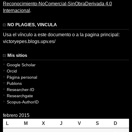
Reconocimiento-NoComercial-SinObraDerivada 4.0
Internacional
.
NO PLAGIES, VINCULA
Usa el vínculo a este documento o a la pagina principal:
victoryepes.blogs.upv.es/
Mis sitios
Google Scholar
Orcid
Página personal
Publons
Researcher-ID
Researchgate
Scopus-AuthorID
febrero 2015
L
M
X
J
V
S
D