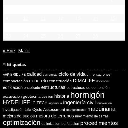
1
2
3
4
5
6
7
8
9
10
11
12
13
14
15
16
17
18
19
20
21
22
23
24
25
26
27
28
« Ene
Mar »
Etiquetas
ciclo de vida
calidad
cimentaciones
BRIDLIFE
AHP
carreteras
concreto
DIMALIFE
compactación
construcción
docencia
estructuras
edificación
encofrado
estructuras de contención
hormigón
historia
excavación
geotecnia
gestión
HYDELIFE
ingeniería civil
ICITECH
ingeniería
innovación
maquinaria
Life Cycle Assessment
investigación
mantenimiento
mejora de suelos
mejora de terrenos
movimiento de tierras
optimización
procedimientos
optimization
perforación