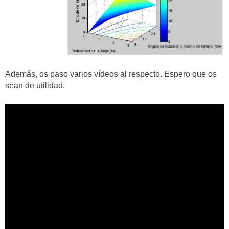
Además, os paso varios vídeos al respecto. Espero que os
sean de utilidad.