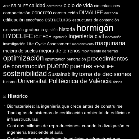
ciclo de vida
calidad
cimentaciones
BRIDLIFE
AHP
carreteras
concreto
DIMALIFE
compactación
construcción
docencia
estructuras
edificación
encofrado
estructuras de contención
hormigón
historia
excavación
geotecnia
gestión
HYDELIFE
ingeniería civil
ICITECH
ingeniería
innovación
maquinaria
Life Cycle Assessment
investigación
mantenimiento
mejora de suelos
mejora de terrenos
movimiento de tierras
optimización
procedimientos
optimization
perforación
puente
puentes
de construcción
RESILIFE
sostenibilidad
toma de decisiones
Sustainability
Universitat Politècnica de València
turismo
áridos
Histórico
Biomateriales: la ingeniería que crece antes de construirse
Tipologías de sistemas de certificación ambiental de edificios e
infraestructuras
Casi dos millones de reproducciones: cuando la divulgación en
ingeniería trasciende el aula
Certificaciones ambientales de edificios e infraestructuras