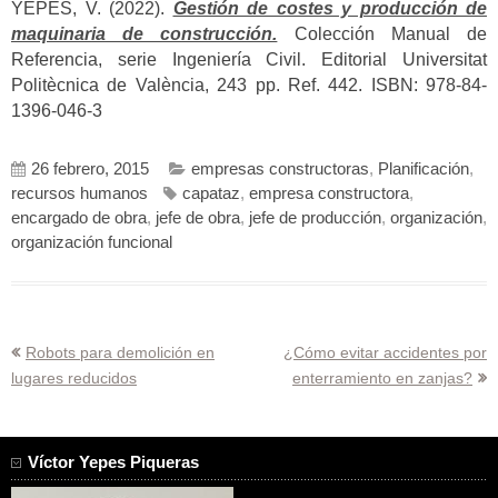
YEPES, V. (2022).
Gestión de costes y producción de
maquinaria de construcción.
Colección Manual de
Referencia, serie Ingeniería Civil. Editorial Universitat
Politècnica de València, 243 pp. Ref. 442. ISBN: 978-84-
1396-046-3
26 febrero, 2015
empresas constructoras
,
Planificación
,
recursos humanos
capataz
,
empresa constructora
,
encargado de obra
,
jefe de obra
,
jefe de producción
,
organización
,
organización funcional
Navegación
Robots para demolición en
¿Cómo evitar accidentes por
lugares reducidos
enterramiento en zanjas?
de
entradas
Víctor Yepes Piqueras