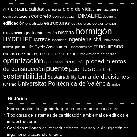
ciclo de vida
calidad
cimentaciones
BRIDLIFE
AHP
carreteras
concreto
DIMALIFE
compactación
construcción
docencia
estructuras
edificación
encofrado
estructuras de contención
hormigón
historia
excavación
geotecnia
gestión
HYDELIFE
ingeniería civil
ICITECH
ingeniería
innovación
maquinaria
Life Cycle Assessment
investigación
mantenimiento
mejora de suelos
mejora de terrenos
movimiento de tierras
optimización
procedimientos
optimization
perforación
puente
puentes
de construcción
RESILIFE
sostenibilidad
toma de decisiones
Sustainability
Universitat Politècnica de València
turismo
áridos
Histórico
Biomateriales: la ingeniería que crece antes de construirse
Tipologías de sistemas de certificación ambiental de edificios e
infraestructuras
Casi dos millones de reproducciones: cuando la divulgación en
ingeniería trasciende el aula