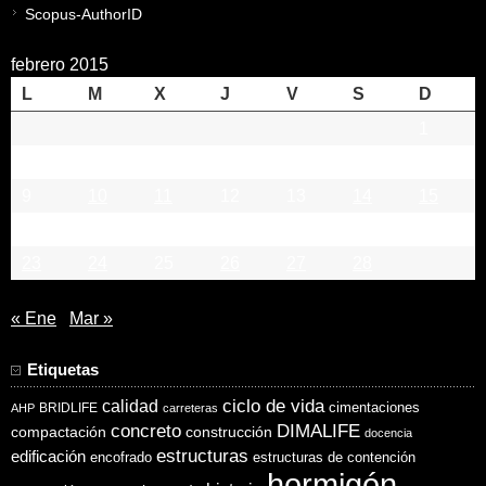
Scopus-AuthorID
febrero 2015
L
M
X
J
V
S
D
1
2
3
4
5
6
7
8
9
10
11
12
13
14
15
16
17
18
19
20
21
22
23
24
25
26
27
28
« Ene
Mar »
Etiquetas
ciclo de vida
calidad
cimentaciones
BRIDLIFE
AHP
carreteras
concreto
DIMALIFE
compactación
construcción
docencia
estructuras
edificación
encofrado
estructuras de contención
hormigón