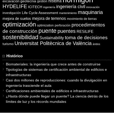
historia
excavación
geotecnia
gestión
HYDELIFE
ingeniería civil
ICITECH
ingeniería
innovación
maquinaria
Life Cycle Assessment
investigación
mantenimiento
mejora de suelos
mejora de terrenos
movimiento de tierras
optimización
procedimientos
optimization
perforación
puente
puentes
de construcción
RESILIFE
sostenibilidad
toma de decisiones
Sustainability
Universitat Politècnica de València
turismo
áridos
Histórico
Biomateriales: la ingeniería que crece antes de construirse
Tipologías de sistemas de certificación ambiental de edificios e
infraestructuras
Casi dos millones de reproducciones: cuando la divulgación en
ingeniería trasciende el aula
Certificaciones ambientales de edificios e infraestructuras
¿Hasta dónde puede llegar un puente? La ciencia detrás de los
límites de luz y los récords mundiales