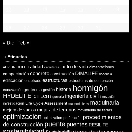
5
6
7
8
9
10
11
12
13
14
15
16
17
18
19
20
21
22
23
24
25
26
27
28
29
30
31
« Dic
Feb »
Etiquetas
ciclo de vida
calidad
cimentaciones
BRIDLIFE
AHP
carreteras
concreto
DIMALIFE
compactación
construcción
docencia
estructuras
edificación
encofrado
estructuras de contención
hormigón
historia
excavación
geotecnia
gestión
HYDELIFE
ingeniería civil
ICITECH
ingeniería
innovación
maquinaria
Life Cycle Assessment
investigación
mantenimiento
mejora de suelos
mejora de terrenos
movimiento de tierras
optimización
procedimientos
optimization
perforación
puente
puentes
de construcción
RESILIFE
sostenibilidad
toma de decisiones