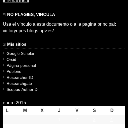
Internacional
.
NO PLAGIES, VINCULA
Usa el vínculo a este documento o a la pagina principal:
victoryepes.blogs.upv.es/
Mis sitios
Google Scholar
Orcid
Página personal
Publons
Researcher-ID
Researchgate
Scopus-AuthorID
enero 2015
L
M
X
J
V
S
D
1
2
3
4