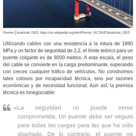
Puente Çanakkale 1915. https://es.wikipedia.org/wiki/Puente_%C3%87anakkale_1915
Utilizando cables con una resistencia a la rotura de 1890
MPa y un factor de seguridad de 2,2, el límite teórico para un
puente colgante es de 8000 metros. A esta escala, el peso
del cable se convierte en la carga predominante, superando
con creces cualquier tráfico de vehículos. No construimos
tales colosos por incapacidad técnica, sino por razones
económicas y de necesidad funcional. Aun así, la premisa
técnica es innegociable:
«La seguridad no puede verse
comprometida. Un puente debe ser seguro
para todas las cargas para las que ha sido
diseñado. De lo contrario, el puente no