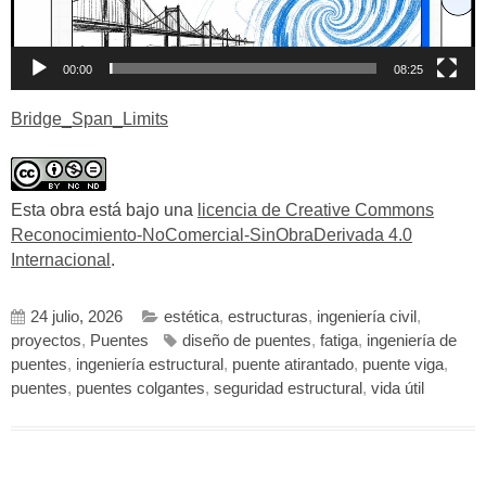
00:00
08:25
Bridge_Span_Limits
Esta obra está bajo una
licencia de Creative Commons
Reconocimiento-NoComercial-SinObraDerivada 4.0
Internacional
.
24 julio, 2026
estética
,
estructuras
,
ingeniería civil
,
proyectos
,
Puentes
diseño de puentes
,
fatiga
,
ingeniería de
puentes
,
ingeniería estructural
,
puente atirantado
,
puente viga
,
puentes
,
puentes colgantes
,
seguridad estructural
,
vida útil