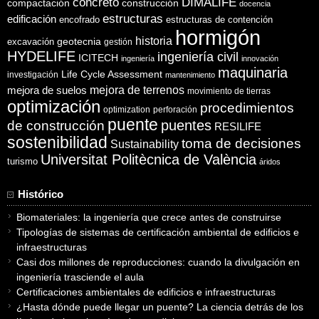
concreto
DIMALIFE
compactación
construcción
docencia
estructuras
edificación
encofrado
estructuras de contención
hormigón
historia
excavación
geotecnia
gestión
HYDELIFE
ingeniería civil
ICITECH
ingeniería
innovación
maquinaria
Life Cycle Assessment
investigación
mantenimiento
mejora de suelos
mejora de terrenos
movimiento de tierras
optimización
procedimientos
optimization
perforación
puente
puentes
de construcción
RESILIFE
sostenibilidad
toma de decisiones
Sustainability
Universitat Politècnica de València
turismo
áridos
Histórico
Biomateriales: la ingeniería que crece antes de construirse
Tipologías de sistemas de certificación ambiental de edificios e
infraestructuras
Casi dos millones de reproducciones: cuando la divulgación en
ingeniería trasciende el aula
Certificaciones ambientales de edificios e infraestructuras
¿Hasta dónde puede llegar un puente? La ciencia detrás de los