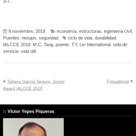
3-7.
8 noviembre, 2018
economía
,
estructuras
,
ingeniería civil
,
Puentes
,
riesgos
,
seguridad
ciclo de vida
,
durabilidad
,
IALCCE 2018
,
M.C. Tang
,
puente
,
T.Y. Lin International
,
vida de
servicio
,
vida útil
Navegación
Tatiana García Segura, Junior
Fresadoras
Award IALCCE 2018
de
entradas
Víctor Yepes Piqueras