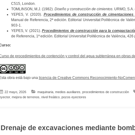
C515, London.
TOMLINSON, M.J. (1982).
Diseño y construcción de cimientos
. URMO, S.A. 
YEPES, V. (2020).
Procedimientos de construcción de cimentaciones 
Manual de Referencia, 2ª edición. Editorial Universitat Politècnica de Val
903-1.
YEPES, V. (2021).
Procedimientos de construcción para la compactación
de Referencia, 1ª edición. Editorial Universitat Politècnica de València, 42
Curso:
Curso de procedimientos de contención y control del agua subterránea en obras de I
Esta obra está bajo una
licencia de Creative Commons Reconocimiento-NoComerci
22 mayo, 2026
maquinaria
,
medios auxiliares
,
procedimientos de construcción
eyector
,
mejora de terrenos
,
nivel freático
,
pozos eyectores
Drenaje de excavaciones mediante bom