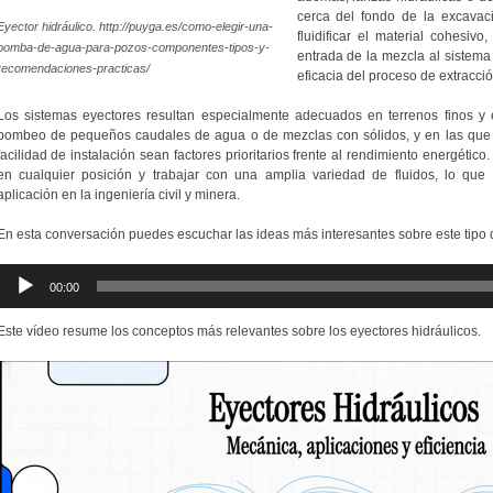
cerca del fondo de la excavac
Eyector hidráulico. http://puyga.es/como-elegir-una-
fluidificar el material cohesivo
bomba-de-agua-para-pozos-componentes-tipos-y-
entrada de la mezcla al sistema 
recomendaciones-practicas/
eficacia del proceso de extracció
Los sistemas eyectores resultan especialmente adecuados en terrenos finos y 
bombeo de pequeños caudales de agua o de mezclas con sólidos, y en las que la 
facilidad de instalación sean factores prioritarios frente al rendimiento energéti
en cualquier posición y trabajar con una amplia variedad de fluidos, lo qu
aplicación en la ingeniería civil y minera.
En esta conversación puedes escuchar las ideas más interesantes sobre este tipo
Reproductor
00:00
de
audio
Este vídeo resume los conceptos más relevantes sobre los eyectores hidráulicos.
Reproductor
de
vídeo