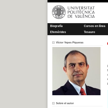
Saltar
al
contenido
Biografía
Cursos en línea
Efemérides
Tesauro
Víctor Yepes Piqueras
Sobre el autor