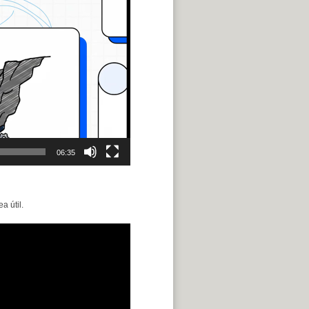
06:35
 útil.