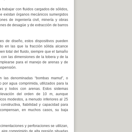
 trabajar con fluidos cargados de sólidos,
que existan órganos mecánicos sumergidos
nes de ingeniería civil, minería y obras
ones de desagüe y de extracción de barros
es de diseño, estos dispositivos pueden
ido en las que la fracción sólida alcance
en total del fluido, siempre que el tamaño
e con las dimensiones de la tobera y de la
mplearse para el manejo de arenas y de
uspensión.
an las denominadas “bombas mamut”, o
o por agua comprimida, utilizados para la
as y lodos con arenas. Estos sistemas
elevación del orden de 10 m, aunque
icos modestos, a menudo inferiores al 25
constructiva, fiabilidad y capacidad para
s compensan, en muchos casos, su baja
cimentaciones y perforaciones se utilizan,
 aire comprimido de alta presión situadas