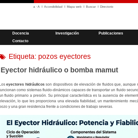
a
·
A
Accesibilidad
Mapa web
Buscar
Directorio
Docencia
Investigación
Publicaciones
Contacto
Etiqueta:
pozos eyectores
Eyector hidráulico o bomba mamut
Los
eyectores hidráulicos
son dispositivos de elevación de fluidos que, aunque 
funcionan como sistemas fluido-dinámicos capaces de transportar un fluido secund
un fluido primario a presión. Su principal característica es la ausencia de eleme
elevación, lo que les proporciona una elevada fiabilidad, un mantenimiento mecán
pozo y una gran resistencia frente a condiciones de trabajo severas.