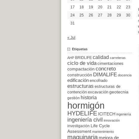
17
18
19
20
21
22
23
24
25
26
27
28
29
30
31
« Jul
Etiquetas
calidad
BRIDLIFE
AHP
carreteras
ciclo de vida
cimentaciones
concreto
compactación
DIMALIFE
construcción
docencia
edificación
encofrado
estructuras
estructuras de
excavación
geotecnia
contención
historia
gestión
hormigón
HYDELIFE
ICITECH
ingeniería
ingeniería civil
innovación
Life Cycle
investigación
Assessment
mantenimiento
maquinaria
mejora de