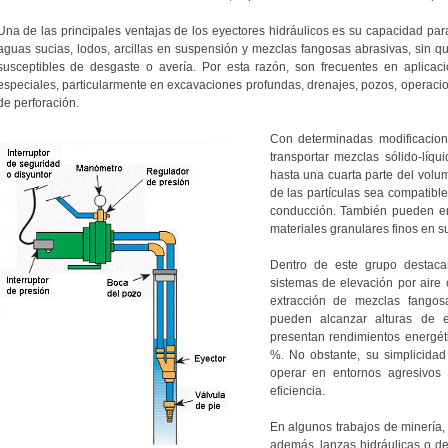
Una de las principales ventajas de los eyectores hidráulicos es su capacidad para
aguas sucias, lodos, arcillas en suspensión y mezclas fangosas abrasivas, sin 
susceptibles de desgaste o avería. Por esta razón, son frecuentes en aplicacio
especiales, particularmente en excavaciones profundas, drenajes, pozos, operaci
de perforación.
Con determinadas modificacion
transportar mezclas sólido-líqu
hasta una cuarta parte del volum
de las partículas sea compatibl
conducción. También pueden e
materiales granulares finos en s
Dentro de este grupo destac
sistemas de elevación por aire 
extracción de mezclas fangos
pueden alcanzar alturas de 
presentan rendimientos energét
%. No obstante, su simplicidad 
operar en entornos agresivo
eficiencia.
En algunos trabajos de minería, 
además, lanzas hidráulicas o de