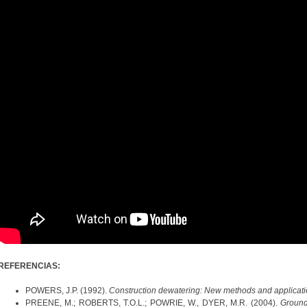
REFERENCIAS:
POWERS, J.P. (1992).
Construction dewatering: New methods and applicat
PREENE, M.; ROBERTS, T.O.L.; POWRIE, W., DYER, M.R. (2004).
Ground