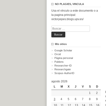
NO PLAGIES, VINCULA
Usa el vínculo a este documento o a
la pagina principal:
victoryepes.blogs.upv.es/
Buscar:
Mis sitios
Google Scholar
Orcid
Página personal
Publons
Researcher-ID
Researchgate
Scopus-AuthorID
agosto 2026
L
M
X
J
V
S
D
1
2
3
4
5
6
7
8
9
10
11
12
13
14
15
16