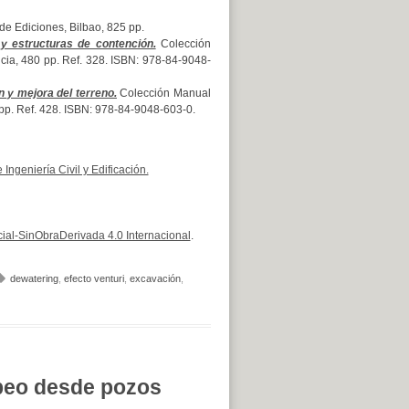
de Ediciones, Bilbao, 825 pp.
y estructuras de contención.
Colección
ència, 480 pp. Ref. 328. ISBN: 978-84-9048-
 y mejora del terreno.
Colección Manual
6 pp. Ref. 428. ISBN: 978-84-9048-603-0.
ngeniería Civil y Edificación.
al-SinObraDerivada 4.0 Internacional
.
dewatering
,
efecto venturi
,
excavación
,
beo desde pozos