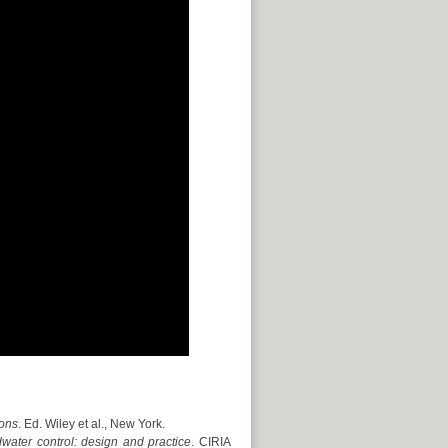
ions
. Ed. Wiley et al., New York.
water control: design and practice
. CIRIA