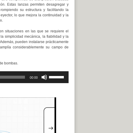
ión. Estas lanzas permiten desagregar y
, rompiendo su estructura y facilitando la
eyector, lo que mejora la continuidad y la
n.
en situaciones en las que se requiere el
simplicidad mecánica, la fiabilidad y la
co. Además, pueden instalarse prácticamente
e amplía considerablemente su campo de
 de bombas.
Utiliza
00:00
las
teclas
de
flecha
arriba/abajo
para
aumentar
o
disminuir
el
volumen.