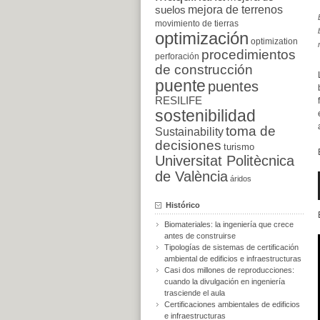
suelos
mejora de terrenos
movimiento de tierras
optimización
optimization
procedimientos
perforación
de construcción
puente
puentes
RESILIFE
sostenibilidad
toma de
Sustainability
decisiones
turismo
Universitat Politècnica
de València
áridos
Histórico
Biomateriales: la ingeniería que crece
antes de construirse
Tipologías de sistemas de certificación
ambiental de edificios e infraestructuras
Casi dos millones de reproducciones:
cuando la divulgación en ingeniería
trasciende el aula
Certificaciones ambientales de edificios
e infraestructuras