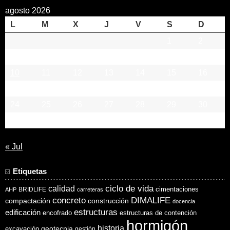
agosto 2026
L
M
X
J
V
S
D
1
2
3
4
5
6
7
8
9
10
11
12
13
14
15
16
17
18
19
20
21
22
23
24
25
26
27
28
29
30
31
« Jul
Etiquetas
ciclo de vida
calidad
cimentaciones
BRIDLIFE
AHP
carreteras
concreto
DIMALIFE
compactación
construcción
docencia
estructuras
edificación
encofrado
estructuras de contención
hormigón
historia
excavación
geotecnia
gestión