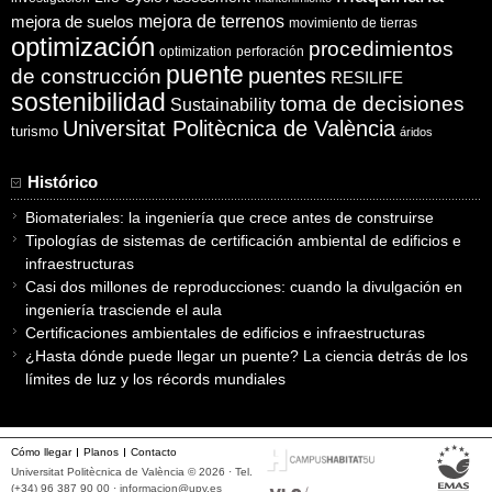
mejora de suelos
mejora de terrenos
movimiento de tierras
optimización
procedimientos
optimization
perforación
puente
puentes
de construcción
RESILIFE
sostenibilidad
toma de decisiones
Sustainability
Universitat Politècnica de València
turismo
áridos
Histórico
Biomateriales: la ingeniería que crece antes de construirse
Tipologías de sistemas de certificación ambiental de edificios e
infraestructuras
Casi dos millones de reproducciones: cuando la divulgación en
ingeniería trasciende el aula
Certificaciones ambientales de edificios e infraestructuras
¿Hasta dónde puede llegar un puente? La ciencia detrás de los
límites de luz y los récords mundiales
Cómo llegar
Planos
Contacto
Universitat Politècnica de València © 2026 · Tel.
(+34) 96 387 90 00 ·
informacion@upv.es