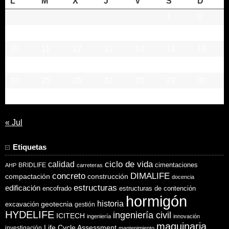
L
M
X
J
V
S
D
1
2
3
4
5
6
7
8
9
10
11
12
13
14
15
16
17
18
19
20
21
22
23
24
25
26
27
28
29
30
31
« Jul
Etiquetas
ciclo de vida
calidad
cimentaciones
BRIDLIFE
AHP
carreteras
concreto
DIMALIFE
compactación
construcción
docencia
estructuras
edificación
encofrado
estructuras de contención
hormigón
historia
excavación
geotecnia
gestión
HYDELIFE
ingeniería civil
ICITECH
ingeniería
innovación
maquinaria
Life Cycle Assessment
investigación
mantenimiento