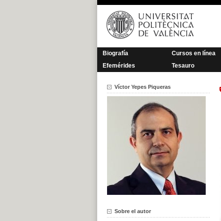
Saltar
al
contenido
Biografía
Cursos en línea
Efemérides
Tesauro
Víctor Yepes Piqueras
Sobre el autor