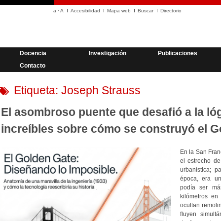
a
·
A
Accesibilidad
Mapa web
Buscar
Directorio
Docencia
Investigación
Publicaciones
Contacto
Etiqueta:
Joseph Strauss
El asombroso puente que desafió a la lóg
increíbles sobre cómo se construyó el 
En la San Franc
el estrecho d
urbanística; 
época, era un
podía ser má
kilómetros en 
ocultan remoli
fluyen simult