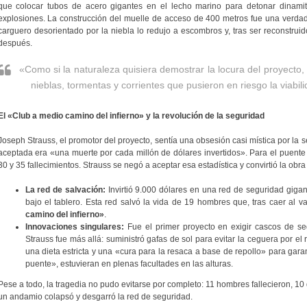
que colocar tubos de acero gigantes en el lecho marino para detonar dinami
explosiones. La construcción del muelle de acceso de 400 metros fue una verdad
carguero desorientado por la niebla lo redujo a escombros y, tras ser reconstruid
después.
«Como si la naturaleza quisiera demostrar la locura del proyecto,
nieblas, tormentas y corrientes que pusieron en riesgo la viabil
El «Club a medio camino del infierno» y la revolución de la seguridad
Joseph Strauss, el promotor del proyecto, sentía una obsesión casi mística por la
aceptada era «una muerte por cada millón de dólares invertidos». Para el puent
30 y 35 fallecimientos. Strauss se negó a aceptar esa estadística y convirtió la obr
La red de salvación:
Invirtió 9.000 dólares en una red de seguridad gigant
bajo el tablero. Esta red salvó la vida de 19 hombres que, tras caer al v
camino del infierno»
.
Innovaciones singulares:
Fue el primer proyecto en exigir cascos de se
Strauss fue más allá: suministró gafas de sol para evitar la ceguera por el 
una dieta estricta y una «cura para la resaca a base de repollo» para gara
puente», estuvieran en plenas facultades en las alturas.
Pese a todo, la tragedia no pudo evitarse por completo: 11 hombres fallecieron, 10 
un andamio colapsó y desgarró la red de seguridad.