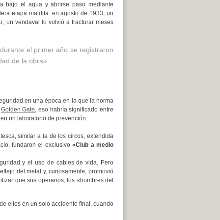
ta bajo el agua y abrirse paso mediante
era etapa maldita: en agosto de 1933, un
o, un vendaval lo volvió a fracturar meses
 durante el primer año se registraron
idad de la obra».
 seguridad en una época en la que la norma
e
Golden Gate
, eso habría significado entre
a en un laboratorio de prevención.
esca, similar a la de los circos, extendida
acío, fundaron el exclusivo
«Club a medio
guridad y el uso de cables de vida. Pero
reflejo del metal y, curiosamente, promovió
ntizar que sus operarios, los «hombres del
de ellos en un solo accidente final, cuando