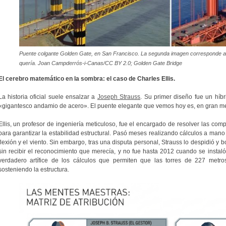
Puente colgante Golden Gate, en San Francisco. La segunda imagen corresponde al
quería. Joan Campderrós-i-Canas/CC BY 2.0; Golden Gate Bridge
El cerebro matemático en la sombra: el caso de Charles Ellis.
La historia oficial suele ensalzar a
Joseph Strauss
. Su primer diseño fue un híb
«gigantesco andamio de acero». El puente elegante que vemos hoy es, en gran me
Ellis, un profesor de ingeniería meticuloso, fue el encargado de resolver las com
para garantizar la estabilidad estructural. Pasó meses realizando cálculos a mano 
flexión y el viento. Sin embargo, tras una disputa personal, Strauss lo despidió y b
sin recibir el reconocimiento que merecía, y no fue hasta 2012 cuando se instaló
verdadero artífice de los cálculos que permiten que las torres de 227 metr
sosteniendo la estructura.