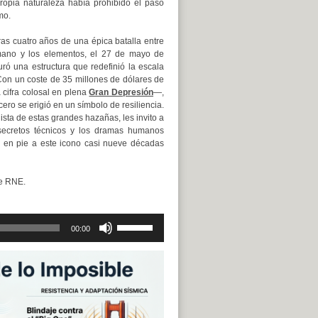
ropia naturaleza había prohibido el paso
mo.
ras cuatro años de una épica batalla entre
mano y los elementos, el 27 de mayo de
ró una estructura que redefinió la escala
 Con un coste de 35 millones de dólares de
cifra colosal en plena
Gran Depresión
—,
cero se erigió en un símbolo de resiliencia.
sta de estas grandes hazañas, les invito a
 secretos técnicos y los dramas humanos
 en pie a este icono casi nueve décadas
de RNE.
Utiliza
00:00
las
teclas
de
flecha
arriba/abajo
para
aumentar