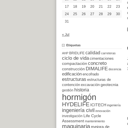
17
18
19
20
21
22
23
24
25
26
27
28
29
30
31
« Jul
Etiquetas
calidad
BRIDLIFE
AHP
carreteras
ciclo de vida
cimentaciones
concreto
compactación
DIMALIFE
construcción
docencia
edificación
encofrado
estructuras
estructuras de
excavación
geotecnia
contención
historia
gestión
hormigón
HYDELIFE
ICITECH
ingeniería
ingeniería civil
innovación
Life Cycle
investigación
Assessment
mantenimiento
maquinaria
mejora de