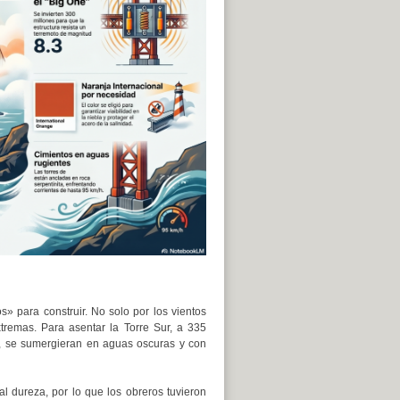
o
disminuir
el
volumen.
» para construir. No solo por los vientos
remas. Para asentar la Torre Sur, a 335
s, se sumergieran en aguas oscuras y con
l dureza, por lo que los obreros tuvieron