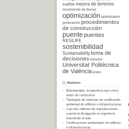
suelos
mejora de terrenos
movimiento de tierras
optimización
optimization
procedimientos
perforación
de construcción
puente
puentes
RESILIFE
sostenibilidad
toma de
Sustainability
decisiones
turismo
Universitat Politècnica
de València
áridos
Histórico
Biomateriales: la ingeniería que crece
antes de construirse
Tipologías de sistemas de certificación
ambiental de edificios e infraestructuras
Casi dos millones de reproducciones:
cuando la divulgación en ingeniería
trasciende el aula
Certificaciones ambientales de edificios
e infraestructuras