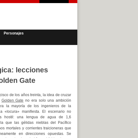
Personajes
ica: lecciones
Golden Gate
isco de los años treinta, la idea de cruzar
e
Golden Gate
no era solo una ambición
para la mayoría de los ingenieros de la
a «locura» manifiesta. El escenario no
s hostil: una lengua de agua de 1,6
la que las gélidas nieblas del Pacífico
nos mortales y corrientes traicioneras que
áneamente en direcciones opuestas. Se