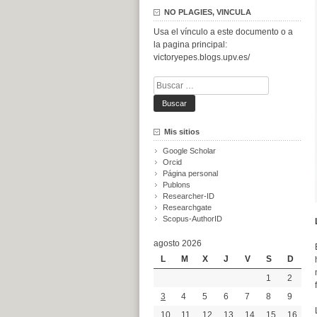
NO PLAGIES, VINCULA
Usa el vínculo a este documento o a
la pagina principal:
victoryepes.blogs.upv.es/
Buscar:
Mis sitios
Google Scholar
Orcid
Página personal
Publons
Researcher-ID
Researchgate
Scopus-AuthorID
agosto 2026
L
M
X
J
V
S
D
1
2
3
4
5
6
7
8
9
10
11
12
13
14
15
16