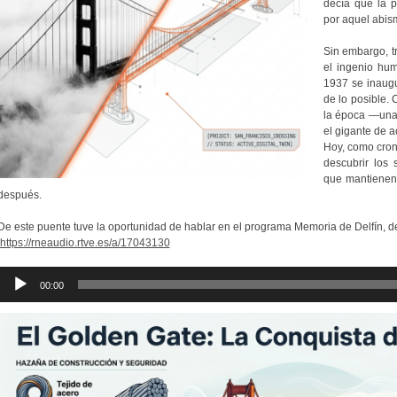
decía que la p
por aquel abis
Sin embargo, t
el ingenio hu
1937 se inaugu
de lo posible.
la época —una 
el gigante de a
Hoy, como croni
descubrir los
que mantienen
después.
De este puente tuve la oportunidad de hablar en el programa Memoria de Delfín, 
https://rneaudio.rtve.es/a/17043130
Reproductor
00:00
de
audio