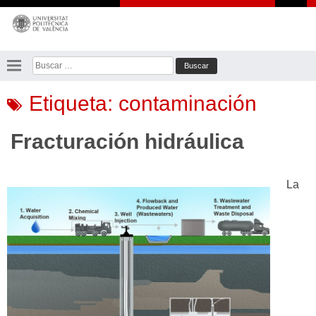
Saltar
al
contenido
Buscar:
Etiqueta:
contaminación
Fracturación hidráulica
La