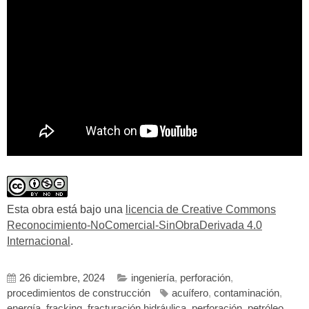
Esta obra está bajo una
licencia de Creative Commons
Reconocimiento-NoComercial-SinObraDerivada 4.0
Internacional
.
26 diciembre, 2024
ingeniería
,
perforación
,
procedimientos de construcción
acuífero
,
contaminación
,
energía
,
fracking
,
fracturación hidráulica
,
perforación
,
petróleo