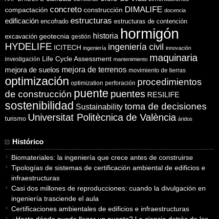
concreto
DIMALIFE
compactación
construcción
docencia
estructuras
edificación
encofrado
estructuras de contención
hormigón
historia
excavación
geotecnia
gestión
HYDELIFE
ingeniería civil
ICITECH
ingeniería
innovación
maquinaria
Life Cycle Assessment
investigación
mantenimiento
mejora de suelos
mejora de terrenos
movimiento de tierras
optimización
procedimientos
optimization
perforación
puente
puentes
de construcción
RESILIFE
sostenibilidad
toma de decisiones
Sustainability
Universitat Politècnica de València
turismo
áridos
Histórico
Biomateriales: la ingeniería que crece antes de construirse
Tipologías de sistemas de certificación ambiental de edificios e
infraestructuras
Casi dos millones de reproducciones: cuando la divulgación en
ingeniería trasciende el aula
Certificaciones ambientales de edificios e infraestructuras
¿Hasta dónde puede llegar un puente? La ciencia detrás de los