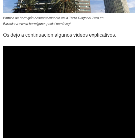
Empleo de hormigón descontaminante en la Torre Diagonal Zero en
Barcelona://www.hormigonespecial.com/blog/
Os dejo a continuación algunos vídeos explicativos.