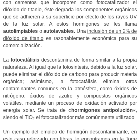
con cementos que incorporen como fotocatalizador el
dióxido de titanio, éste degrada los componentes orgánicos
que se adhieren a su superficie por efecto de los rayos UV
de la luz solar. A estos hormigones se les llama
autolimpiables
o
autolavables
. Una
inclusión de un 2% de
dióxido de titanio
es razonablemente económica para su
comercialización.
La
fotocatálisis
descontamina de forma similar a la propia
naturaleza. Al igual que la fotosíntesis, debido a la luz solar,
puede eliminar el dióxido de carbono para producir materia
orgánica; asimismo, la fotocatálisis elimina otros
contaminantes comunes en la atmósfera, como óxidos de
nitrógeno, óxidos de azufre y compuestos orgánicos
volátiles, mediante un proceso de oxidación activado por
energía solar. Se trata de «
hormigones antipolución
«,
siendo el TiO
el fotocatalizador más comúnmente utilizado.
2
Un ejemplo del empleo de hormigón descontaminante, en
este caso reforzado con fibras, lo encontramos en la
Torre