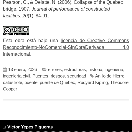
Pearson, C., & Delatte, N. (2006). Collapse of the Quebec
bridge, 1907.
Journal of performance of constructed
facilities
,
20
(1), 84-91.
Esta obra está bajo una
licencia de Creative Commons
Reconocimiento-NoComercial-SinObraDerivada 4.0
Internacional
.
13 enero, 2026
errores
,
estructuras
,
historia
,
ingeniería
,
ingeniería civil
,
Puentes
,
riesgos
,
seguridad
Anillo de Hierro
,
catástrofe
,
puente
,
puente de Quebec
,
Rudyard Kipling
,
Theodore
Cooper
Víctor Yepes Piqueras