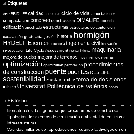
Etiquetas
ciclo de vida
calidad
cimentaciones
BRIDLIFE
AHP
carreteras
concreto
DIMALIFE
compactación
construcción
docencia
estructuras
edificación
encofrado
estructuras de contención
hormigón
historia
excavación
geotecnia
gestión
HYDELIFE
ingeniería civil
ICITECH
ingeniería
innovación
maquinaria
Life Cycle Assessment
investigación
mantenimiento
mejora de suelos
mejora de terrenos
movimiento de tierras
optimización
procedimientos
optimization
perforación
puente
puentes
de construcción
RESILIFE
sostenibilidad
toma de decisiones
Sustainability
Universitat Politècnica de València
turismo
áridos
Histórico
Biomateriales: la ingeniería que crece antes de construirse
Tipologías de sistemas de certificación ambiental de edificios e
infraestructuras
Casi dos millones de reproducciones: cuando la divulgación en