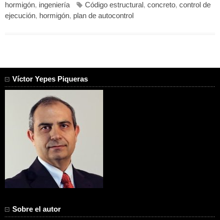
hormigón
,
ingeniería
Código estructural
,
concreto
,
control de
ejecución
,
hormigón
,
plan de autocontrol
Víctor Yepes Piqueras
Sobre el autor