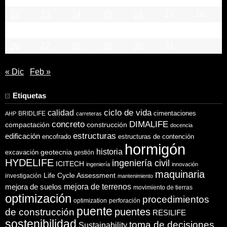
12
13
14
15
16
17
18
19
20
21
22
23
24
25
26
27
28
29
30
31
« Dic
Feb »
Etiquetas
ciclo de vida
calidad
cimentaciones
BRIDLIFE
AHP
carreteras
concreto
DIMALIFE
compactación
construcción
docencia
estructuras
edificación
encofrado
estructuras de contención
hormigón
historia
excavación
geotecnia
gestión
HYDELIFE
ingeniería civil
ICITECH
ingeniería
innovación
maquinaria
Life Cycle Assessment
investigación
mantenimiento
mejora de suelos
mejora de terrenos
movimiento de tierras
optimización
procedimientos
optimization
perforación
puente
puentes
de construcción
RESILIFE
sostenibilidad
toma de decisiones
Sustainability