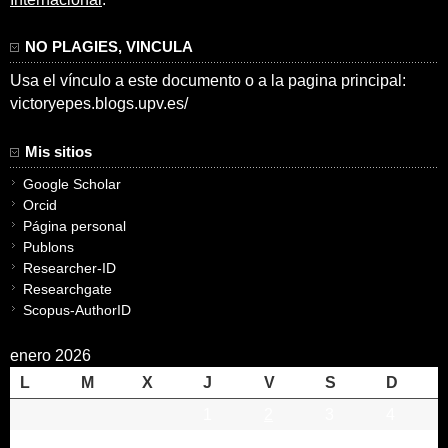
NO PLAGIES, VINCULA
Usa el vínculo a este documento o a la pagina principal:
victoryepes.blogs.upv.es/
Mis sitios
Google Scholar
Orcid
Página personal
Publons
Researcher-ID
Researchgate
Scopus-AuthorID
enero 2026
L
M
X
J
V
S
D
1
2
3
4
5
6
7
8
9
10
11