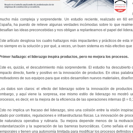
mucho más compleja y sorprendente. Un estudio reciente, realizado en 60 em
España, ha puesto de relieve algunas verdades incómodas sobre lo que realmen
desafían las ideas preconcebidas y nos obligan a replantearnos el papel del lider
Este artículo desglosa los cuatro hallazgos más impactantes y prácticos de esta 
no siempre es la solución y por qué, a veces, un buen sistema es más efectivo que 
Primer hallazgo: el liderazgo inspira productos, pero no mejora los procesos.
Este es, quizás, el descubrimiento más sorprendente. El estudio ha descubierto q
impacto directo, fuerte y positivo en la innovación de productos. En otras palabra
motivadores de sus equipos para que estos desarrollen nuevos materiales, diseños 
Los datos son claros: el efecto del liderazgo sobre la innovación de productos
embargo, y aquí viene la sorpresa, ese mismo estilo de liderazgo no mostró un 
procesos, es decir, en la mejora de la eficiencia de las operaciones internas (β = 0,
Esto no implica un fracaso del liderazgo, sino una colisión entre la visión inspir
atado por contratos, regulaciones e infraestructuras físicas. La innovación de pro
de naturaleza operativa y rutinaria. Su mejora depende menos de la motivació
estandarización y la superación de las barreras burocráticas. Como señala el es
temporales y tienen una autonomía limitada para modificar los procesos definidos e