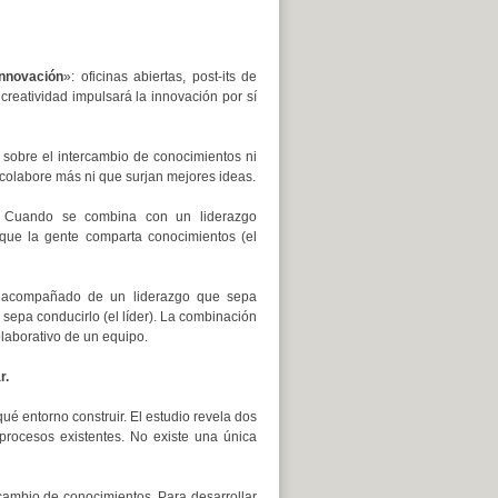
innovación
»: oficinas abiertas, post-its de
reatividad impulsará la innovación por sí
vo sobre el intercambio de conocimientos ni
 colabore más ni que surjan mejores ideas.
. Cuando se combina con un liderazgo
a que la gente comparta conocimientos (el
va acompañado de un liderazgo que sepa
 sepa conducirlo (el líder). La combinación
laborativo de un equipo.
r.
ué entorno construir. El estudio revela dos
 procesos existentes. No existe una única
rcambio de conocimientos. Para desarrollar