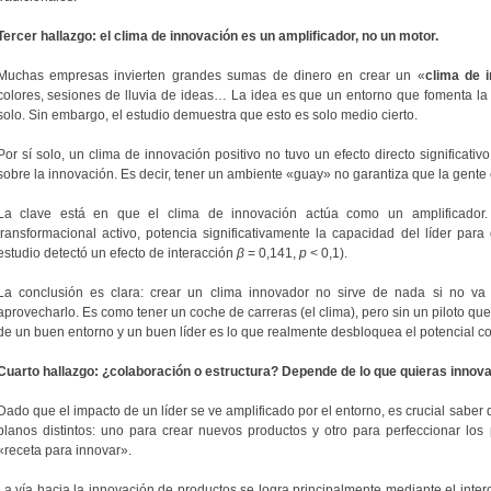
Tercer hallazgo: el clima de innovación es un amplificador, no un motor.
Muchas empresas invierten grandes sumas de dinero en crear un «
clima de 
colores, sesiones de lluvia de ideas… La idea es que un entorno que fomenta la c
solo. Sin embargo, el estudio demuestra que esto es solo medio cierto.
Por sí solo, un clima de innovación positivo no tuvo un efecto directo significati
sobre la innovación. Es decir, tener un ambiente «guay» no garantiza que la gente
La clave está en que el clima de innovación actúa como un amplificador
transformacional activo, potencia significativamente la capacidad del líder par
estudio detectó un efecto de interacción
β
= 0,141,
p
< 0,1).
La conclusión es clara: crear un clima innovador no sirve de nada si no 
aprovecharlo. Es como tener un coche de carreras (el clima), pero sin un piloto que
de un buen entorno y un buen líder es lo que realmente desbloquea el potencial co
Cuarto hallazgo: ¿colaboración o estructura? Depende de lo que quieras innova
Dado que el impacto de un líder se ve amplificado por el entorno, es crucial saber q
planos distintos: uno para crear nuevos productos y otro para perfeccionar los
«receta para innovar».
La vía hacia la innovación de productos se logra principalmente mediante el inte