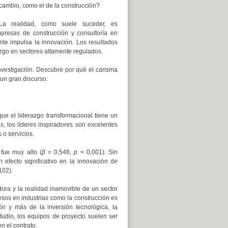
cambio, como el de la construcción?
La realidad, como suele suceder, es
presas de construcción y consultoría en
te impulsa la innovación. Los resultados
azgo en sectores altamente regulados.
investigación. Descubre por qué el carisma
un gran discurso.
ue el liderazgo transformacional tiene un
s, los líderes inspiradores son excelentes
o servicios.
 fue muy alto (
β
= 0,548,
p
< 0,001). Sin
efecto significativo en la innovación de
102).
adora y la realidad inamovible de un sector
cesos en industrias como la construcción es
n y más de la inversión tecnológica, la
tudio, los equipos de proyecto suelen ser
n el contrato.