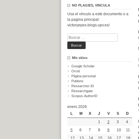
NO PLAGIES, VINCULA
Usa el vínculo a este documento o a
la pagina principal:
victoryepes.blogs.upv.es/
Buscar:
Mis sitios
Google Scholar
Orcid
Página personal
Publons
Researcher-ID
Researchgate
Scopus-AuthorID
enero 2026
L
M
X
J
V
S
D
1
2
3
4
5
6
7
8
9
10
11
12
13
14
15
16
17
18