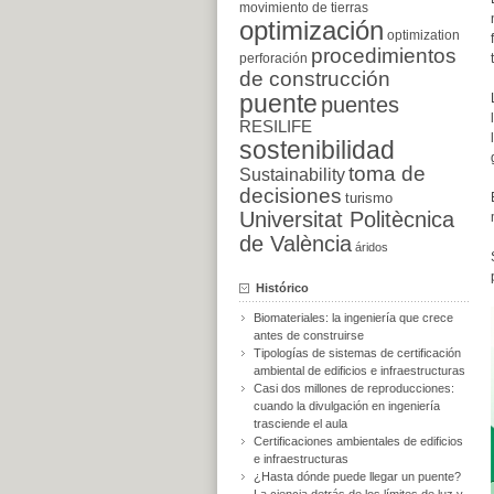
movimiento de tierras
optimización
optimization
procedimientos
perforación
de construcción
puente
puentes
RESILIFE
sostenibilidad
toma de
Sustainability
decisiones
turismo
Universitat Politècnica
de València
áridos
Histórico
Biomateriales: la ingeniería que crece
antes de construirse
Tipologías de sistemas de certificación
ambiental de edificios e infraestructuras
Casi dos millones de reproducciones:
cuando la divulgación en ingeniería
trasciende el aula
Certificaciones ambientales de edificios
e infraestructuras
¿Hasta dónde puede llegar un puente?
La ciencia detrás de los límites de luz y