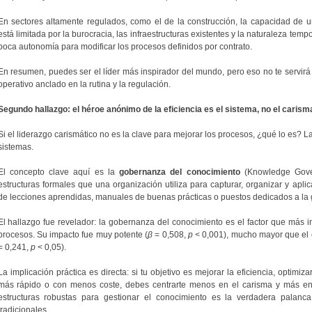
En sectores altamente regulados, como el de la construcción, la capacidad de un
está limitada por la burocracia, las infraestructuras existentes y la naturaleza tem
poca autonomía para modificar los procesos definidos por contrato.
En resumen, puedes ser el líder más inspirador del mundo, pero eso no te servi
operativo anclado en la rutina y la regulación.
Segundo hallazgo: el héroe anónimo de la eficiencia es el sistema, no el carism
Si el liderazgo carismático no es la clave para mejorar los procesos, ¿qué lo es? L
sistemas.
El concepto clave aquí es la
gobernanza del conocimiento
(Knowledge Gover
estructuras formales que una organización utiliza para capturar, organizar y aplic
de lecciones aprendidas, manuales de buenas prácticas o puestos dedicados a la g
El hallazgo fue revelador: la gobernanza del conocimiento es el factor que más in
procesos. Su impacto fue muy potente (
β
= 0,508,
p
< 0,001), mucho mayor que el e
= 0,241,
p
< 0,05).
La implicación práctica es directa: si tu objetivo es mejorar la eficiencia, optimiz
más rápido o con menos coste, debes centrarte menos en el carisma y más en s
estructuras robustas para gestionar el conocimiento es la verdadera palanca
tradicionales.