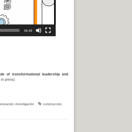
06:49
ole of transformational leadership and
 in press)
nnovación
,
investigación
construcción
,