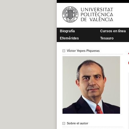
Saltar
al
contenido
Biografía
Cursos en línea
Efemérides
Tesauro
Víctor Yepes Piqueras
Sobre el autor