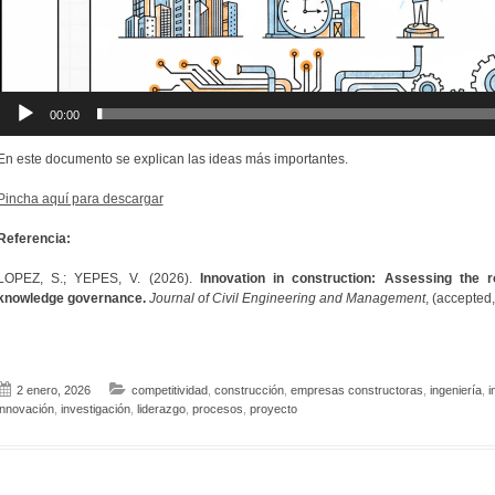
00:00
En este documento se explican las ideas más importantes.
Pincha aquí para descargar
Referencia:
LOPEZ, S.; YEPES, V. (2026).
Innovation in construction: Assessing the r
knowledge governance.
Journal of Civil Engineering and Management
, (accepted,
2 enero, 2026
competitividad
,
construcción
,
empresas constructoras
,
ingeniería
,
i
innovación
,
investigación
,
liderazgo
,
procesos
,
proyecto