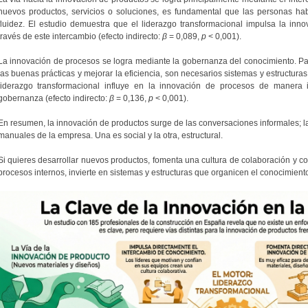
nuevos productos, servicios o soluciones, es fundamental que las personas ha
fluidez. El estudio demuestra que el liderazgo transformacional impulsa la inn
través de este intercambio (efecto indirecto:
β
= 0,089,
p
< 0,001).
La innovación de procesos se logra mediante la gobernanza del conocimiento. Par
las buenas prácticas y mejorar la eficiencia, son necesarios sistemas y estructura
liderazgo transformacional influye en la innovación de procesos de manera 
gobernanza (efecto indirecto:
β
= 0,136,
p
< 0,001).
En resumen, la innovación de productos surge de las conversaciones informales; l
manuales de la empresa. Una es social y la otra, estructural.
Si quieres desarrollar nuevos productos, fomenta una cultura de colaboración y co
procesos internos, invierte en sistemas y estructuras que organicen el conocimient