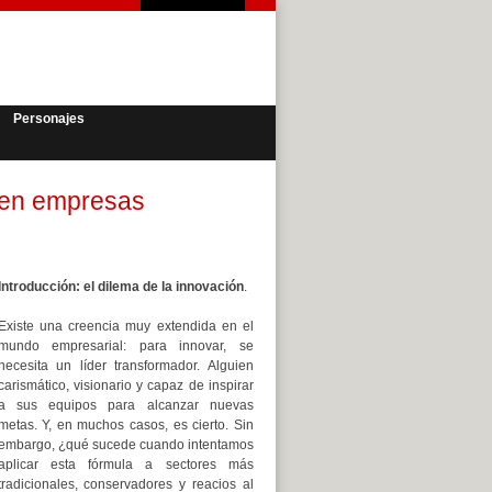
Personajes
 en empresas
Introducción: el dilema de la innovación
.
Existe una creencia muy extendida en el
mundo empresarial: para innovar, se
necesita un líder transformador. Alguien
carismático, visionario y capaz de inspirar
a sus equipos para alcanzar nuevas
metas. Y, en muchos casos, es cierto. Sin
embargo, ¿qué sucede cuando intentamos
aplicar esta fórmula a sectores más
tradicionales, conservadores y reacios al