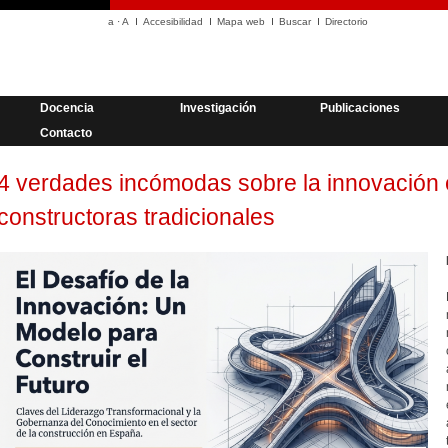
a
·
A
Accesibilidad
Mapa web
Buscar
Directorio
Docencia
Investigación
Publicaciones
Contacto
4 verdades incómodas sobre la innovación
constructoras tradicionales