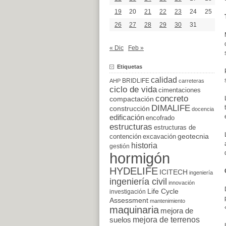
19
20
21
22
23
24
25
26
27
28
29
30
31
« Dic
Feb »
Etiquetas
calidad
BRIDLIFE
AHP
carreteras
ciclo de vida
cimentaciones
concreto
compactación
DIMALIFE
construcción
docencia
edificación
encofrado
estructuras
estructuras de
excavación
geotecnia
contención
historia
gestión
hormigón
HYDELIFE
ICITECH
ingeniería
ingeniería civil
innovación
Life Cycle
investigación
Assessment
mantenimiento
maquinaria
mejora de
suelos
mejora de terrenos