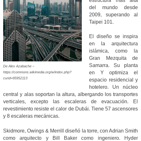
estructura más alta
del mundo desde
2009, superando al
Taipei 101.
El diseño se inspira
en la arquitectura
islámica, como la
Gran Mezquita de
Samarra. Su planta
De Alex Azabache –
en Y optimiza el
https://commons.wikimedia.org/w/index.php?
curid=95952113
espacio residencial y
hotelero. Un núcleo
central y alas soportan la altura, albergando los transportes
verticales, excepto las escaleras de evacuación. El
revestimiento resiste el calor de Dubái. Tiene 57 ascensores
y 8 escaleras mecánicas.
Skidmore, Owings & Merrill diseñó la torre, con Adrian Smith
como arquitecto y Bill Baker como ingeniero. Hyder