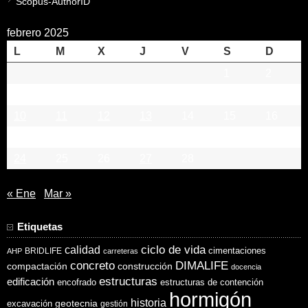
Scopus-AuthorID
febrero 2025
L
M
X
J
V
S
D
1
2
3
4
5
6
7
8
9
10
11
12
13
14
15
16
17
18
19
20
21
22
23
24
25
26
27
28
« Ene
Mar »
Etiquetas
ciclo de vida
calidad
cimentaciones
BRIDLIFE
AHP
carreteras
concreto
DIMALIFE
compactación
construcción
docencia
estructuras
edificación
encofrado
estructuras de contención
hormigón
historia
excavación
geotecnia
gestión