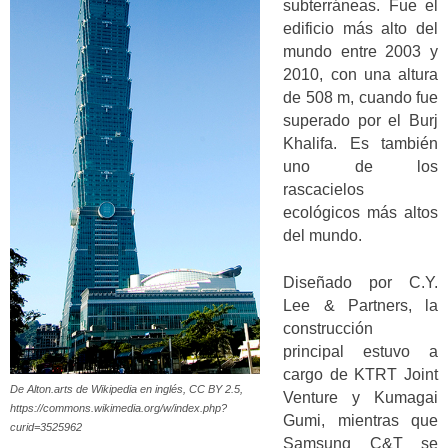
subterráneas. Fue el
edificio más alto del
mundo entre 2003 y
2010, con una altura
de 508 m, cuando fue
superado por el Burj
Khalifa. Es también
uno de los
rascacielos
ecológicos más altos
del mundo.
Diseñado por C.Y.
Lee & Partners, la
construcción
principal estuvo a
cargo de KTRT Joint
De Alton.arts de Wikipedia en inglés, CC BY 2.5,
Venture y Kumagai
https://commons.wikimedia.org/w/index.php?
Gumi, mientras que
curid=3525962
Samsung C&T se