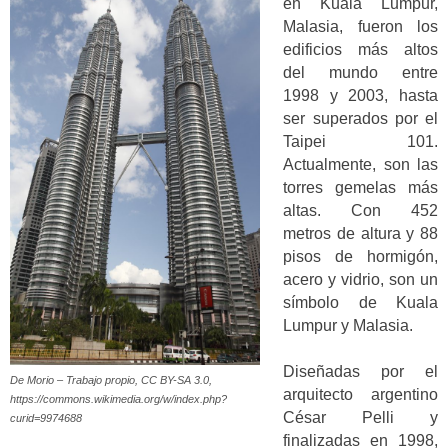
en Kuala Lumpur,
Malasia, fueron los
edificios más altos
del mundo entre
1998 y 2003, hasta
ser superados por el
Taipei 101.
Actualmente, son las
torres gemelas más
altas. Con 452
metros de altura y 88
pisos de hormigón,
acero y vidrio, son un
símbolo de Kuala
Lumpur y Malasia.
Diseñadas por el
De Morio – Trabajo propio, CC BY-SA 3.0,
arquitecto argentino
https://commons.wikimedia.org/w/index.php?
César Pelli y
curid=9974688
finalizadas en 1998,