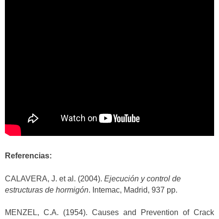
Referencias:
CALAVERA, J. et al. (2004).
Ejecución y control de
estructuras de hormigón
. Intemac, Madrid, 937 pp.
MENZEL, C.A. (1954). Causes and Prevention of Crack