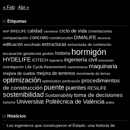
« Feb
Abr »
Etiquetas
ciclo de vida
calidad
cimentaciones
BRIDLIFE
AHP
carreteras
concreto
DIMALIFE
compactación
construcción
docencia
estructuras
edificación
encofrado
estructuras de contención
hormigón
historia
excavación
geotecnia
gestión
HYDELIFE
ingeniería civil
ICITECH
ingeniería
innovación
maquinaria
Life Cycle Assessment
investigación
mantenimiento
mejora de suelos
mejora de terrenos
movimiento de tierras
optimización
procedimientos
optimization
perforación
puente
puentes
de construcción
RESILIFE
sostenibilidad
toma de decisiones
Sustainability
Universitat Politècnica de València
turismo
áridos
Histórico
Los ingenieros que construyeron el Estado: una historia de