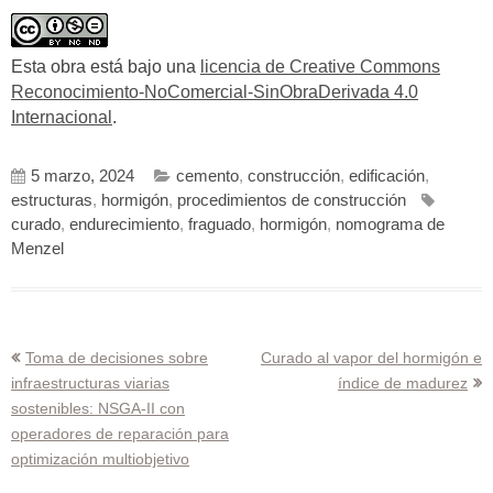
Esta obra está bajo una
licencia de Creative Commons
Reconocimiento-NoComercial-SinObraDerivada 4.0
Internacional
.
5 marzo, 2024
cemento
,
construcción
,
edificación
,
estructuras
,
hormigón
,
procedimientos de construcción
curado
,
endurecimiento
,
fraguado
,
hormigón
,
nomograma de
Menzel
Navegación
Toma de decisiones sobre
Curado al vapor del hormigón e
infraestructuras viarias
índice de madurez
de
sostenibles: NSGA-II con
entradas
operadores de reparación para
optimización multiobjetivo