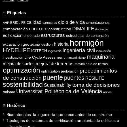
Etiquetas
ciclo de vida
calidad
cimentaciones
BRIDLIFE
AHP
carreteras
concreto
DIMALIFE
compactación
construcción
docencia
estructuras
edificación
encofrado
estructuras de contención
hormigón
historia
excavación
geotecnia
gestión
HYDELIFE
ingeniería civil
ICITECH
ingeniería
innovación
maquinaria
Life Cycle Assessment
investigación
mantenimiento
mejora de suelos
mejora de terrenos
movimiento de tierras
optimización
procedimientos
optimization
perforación
puente
puentes
de construcción
RESILIFE
sostenibilidad
toma de decisiones
Sustainability
Universitat Politècnica de València
turismo
áridos
Histórico
Biomateriales: la ingeniería que crece antes de construirse
Tipologías de sistemas de certificación ambiental de edificios e
infraestructuras