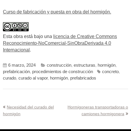
Curso de fabricación y puesta en obra del hormigón.
Esta obra está bajo una
licencia de Creative Commons
Reconocimiento-NoComercial-SinObraDerivada 4.0
Internacional
.
6 marzo, 2024
construcción
,
estructuras
,
hormigón
,
prefabricación
,
procedimientos de construcción
concreto
,
curado
,
curado al vapor
,
hormigón
,
prefabricados
Navegación
Necesidad del curado del
Hormigoneras transportadoras o
hormigón
camiones hormigonera
de
entradas