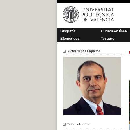
Saltar
al
contenido
Biografía
Cursos en línea
Efemérides
Tesauro
Víctor Yepes Piqueras
Sobre el autor