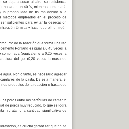
n se dejara secar al aire, su resistencia
uir hasta en un 40 %, mientras aumentaría
y la probabilidad de fisuras debido a la
Los métodos empleados en el proceso de
ser suficientes para evitar la desecación
ntracción térmica y hacer que el hormigón
producto de la reacción que forma una red
 cemento Portland es igual a 0,45 veces la
e combinada (equivalente a 0,25 veces la
tructura del gel (0,20 veces la masa de
e agua. Por lo tanto, es necesario agregar
capilares de la pasta. De esta manera, el
n los productos de la reacción o hasta que
e los poros entre las partículas de cemento
ial de poros muy reducido, lo que se logra
 hidratar una cantidad significativa de
ratación, es crucial garantizar que no se