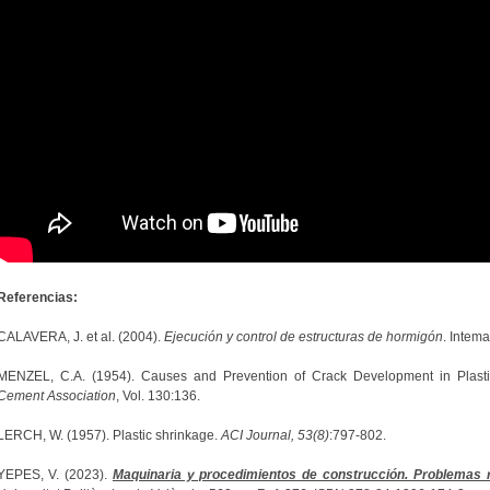
Referencias:
CALAVERA, J. et al. (2004).
Ejecución y control de estructuras de hormigón
. Intema
MENZEL, C.A. (1954). Causes and Prevention of Crack Development in Plast
Cement Association
, Vol. 130:136.
LERCH, W. (1957). Plastic shrinkage.
ACI Journal, 53(8)
:797-802.
YEPES, V. (2023).
Maquinaria y procedimientos de construcción. Problemas r