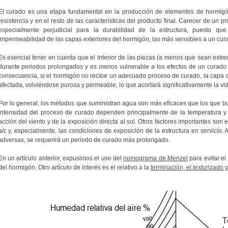
El curado es una etapa fundamental en la producción de elementos de hormigón,
resistencia y en el resto de las características del producto final. Carecer de un
especialmente perjudicial para la durabilidad de la estructura, puesto 
impermeabilidad de las capas exteriores del hormigón, las más sensibles a un cura
Es esencial tener en cuenta que el interior de las piezas (a menos que sean ex
durante periodos prolongados y es menos vulnerable a los efectos de un curado d
consecuencia, si el hormigón no recibe un adecuado proceso de curado, la capa 
afectada, volviéndose porosa y permeable, lo que acortará significativamente la vida 
Por lo general, los métodos que suministran agua son más eficaces que los que bu
intensidad del proceso de curado dependen principalmente de la temperatura y
acción del viento y de la exposición directa al sol. Otros factores importantes son e
a/c y, especialmente, las condiciones de exposición de la estructura en servicio
adversas, se requerirá un período de curado más prolongado.
En un artículo anterior, expusimos el uso del
nomograma de Menzel
para evitar el
del hormigón. Otro artículo de interés es el relativo a la
terminación, el texturizado 