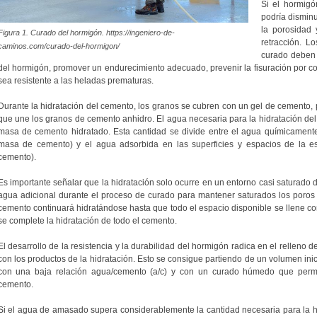
Si el hormigó
podría dismin
la porosidad 
Figura 1. Curado del hormigón. https://ingeniero-de-
retracción. 
caminos.com/curado-del-hormigon/
curado deben 
del hormigón, promover un endurecimiento adecuado, prevenir la fisuración por co
sea resistente a las heladas prematuras.
Durante la hidratación del cemento, los granos se cubren con un gel de cemento, 
que une los granos de cemento anhidro. El agua necesaria para la hidratación del
masa de cemento hidratado. Esta cantidad se divide entre el agua químicament
masa de cemento) y el agua adsorbida en las superficies y espacios de la es
cemento).
Es importante señalar que la hidratación solo ocurre en un entorno casi saturado d
agua adicional durante el proceso de curado para mantener saturados los poros 
cemento continuará hidratándose hasta que todo el espacio disponible se llene co
se complete la hidratación de todo el cemento.
El desarrollo de la resistencia y la durabilidad del hormigón radica en el relleno d
con los productos de la hidratación. Esto se consigue partiendo de un volumen inic
con una baja relación agua/cemento (a/c) y con un curado húmedo que permita
cemento.
Si el agua de amasado supera considerablemente la cantidad necesaria para la hid