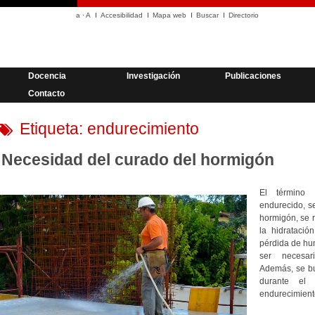
a
·
A
Accesibilidad
Mapa web
Buscar
Directorio
Docencia
Investigación
Publicaciones
Contacto
Etiqueta:
endurecimiento
Necesidad del curado del hormigón
El término 
endurecido, se
hormigón, se r
la hidratació
pérdida de hu
ser necesar
Además, se bu
durante el
endurecimient