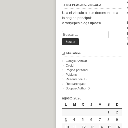
NO PLAGIES, VINCULA
Usa el vínculo a este documento o a
la pagina principal:
victoryepes.blogs.upv.es/
Buscar:
Mis sitios
Google Scholar
Orcid
Página personal
Publons
Researcher-ID
Researchgate
Scopus-AuthorID
agosto 2026
L
M
X
J
V
S
D
1
2
3
4
5
6
7
8
9
10
11
12
13
14
15
16