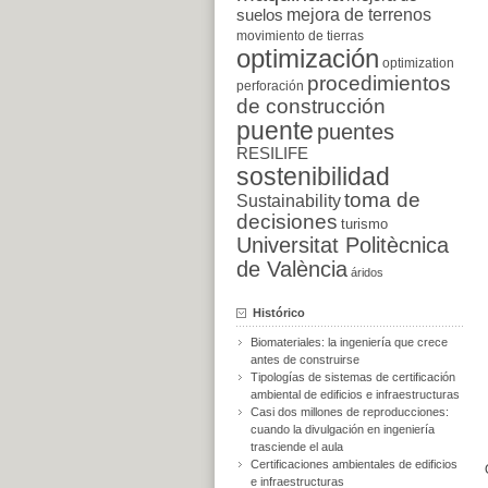
suelos
mejora de terrenos
movimiento de tierras
optimización
optimization
procedimientos
perforación
de construcción
puente
puentes
RESILIFE
sostenibilidad
toma de
Sustainability
decisiones
turismo
Universitat Politècnica
de València
áridos
Histórico
Biomateriales: la ingeniería que crece
antes de construirse
Tipologías de sistemas de certificación
ambiental de edificios e infraestructuras
Casi dos millones de reproducciones:
cuando la divulgación en ingeniería
trasciende el aula
Certificaciones ambientales de edificios
e infraestructuras