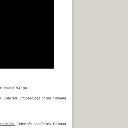
c, Madrid, 937 pp.
ic Concrete.
Proceedings of the Portland
esueltos.
Colección Académica. Editorial