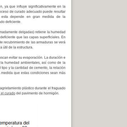
 ya que influye significativamente en la
 proceso de curado adecuado puede resultar
que esta depende en gran medida de la
do deficiente.
tremadamente delgadas) retiene la humedad
eficiente que las capas superficiales. En
de recubrimiento de las armaduras se verá
útil de la estructura.
scan evitar su evaporación. La duración e
 la humedad ambientales, así como de la
l tipo y la cantidad de cemento, la relación
. A medida que estas condiciones sean más
 agrietamiento plástico durante el fraguado
y el curado
del pavimento de hormigón.