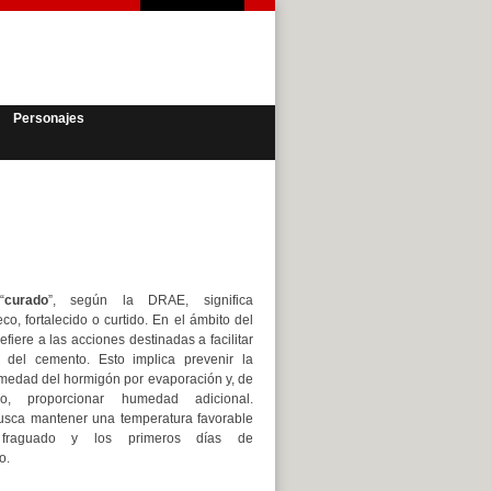
Personajes
“
curado
”, según la DRAE, significa
co, fortalecido o curtido. En el ámbito del
efiere a las acciones destinadas a facilitar
n del cemento. Esto implica prevenir la
medad del hormigón por evaporación y, de
io, proporcionar humedad adicional.
sca mantener una temperatura favorable
 fraguado y los primeros días de
o.