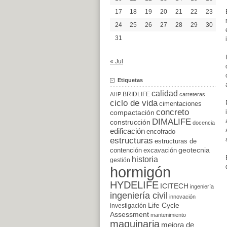
17
18
19
20
21
22
23
24
25
26
27
28
29
30
31
« Jul
Etiquetas
calidad
BRIDLIFE
AHP
carreteras
ciclo de vida
cimentaciones
concreto
compactación
DIMALIFE
construcción
docencia
edificación
encofrado
estructuras
estructuras de
excavación
geotecnia
contención
historia
gestión
hormigón
HYDELIFE
ICITECH
ingeniería
ingeniería civil
innovación
Life Cycle
investigación
Assessment
mantenimiento
maquinaria
mejora de