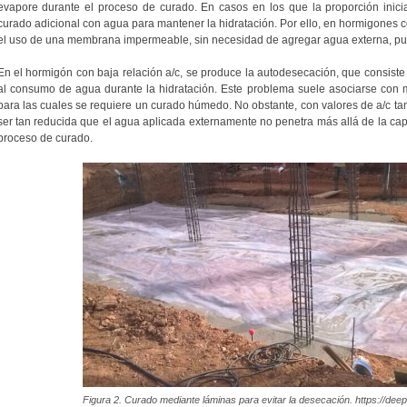
evapore durante el proceso de curado. En casos en los que la proporción inic
curado adicional con agua para mantener la hidratación. Por ello, en hormigones co
el uso de una membrana impermeable, sin necesidad de agregar agua externa, pue
En el hormigón con baja relación a/c, se produce la autodesecación, que consiste
al consumo de agua durante la hidratación. Este problema suele asociarse con me
para las cuales se requiere un curado húmedo. No obstante, con valores de a/c tan
ser tan reducida que el agua aplicada externamente no penetra más allá de la capa 
proceso de curado.
Figura 2. Curado mediante láminas para evitar la desecación. https://dee