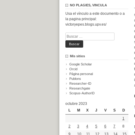
NO PLAGIES, VINCULA
Usa el vínculo a este documento o a
la pagina principal:
victoryepes.blogs.upv.es/
Buscar:
Mis sitios
Google Scholar
Orcid
Página personal
Publons
Researcher-ID
Researchgate
Scopus-AuthorID
octubre 2023
L
M
X
J
V
S
D
1
2
3
4
5
6
7
8
9
10
11
12
13
14
15