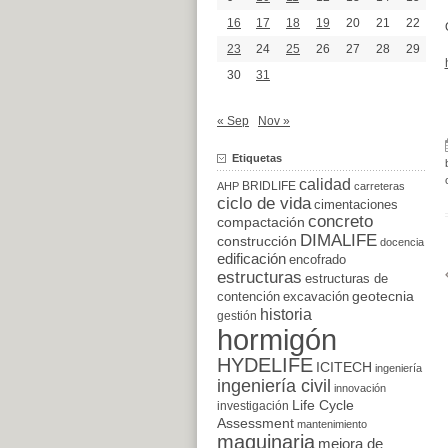
16
17
18
19
20
21
22
23
24
25
26
27
28
29
30
31
« Sep
Nov »
Etiquetas
calidad
BRIDLIFE
AHP
carreteras
ciclo de vida
cimentaciones
concreto
compactación
DIMALIFE
construcción
docencia
edificación
encofrado
estructuras
estructuras de
excavación
geotecnia
contención
historia
gestión
hormigón
HYDELIFE
ICITECH
ingeniería
ingeniería civil
innovación
Life Cycle
investigación
Assessment
mantenimiento
maquinaria
mejora de