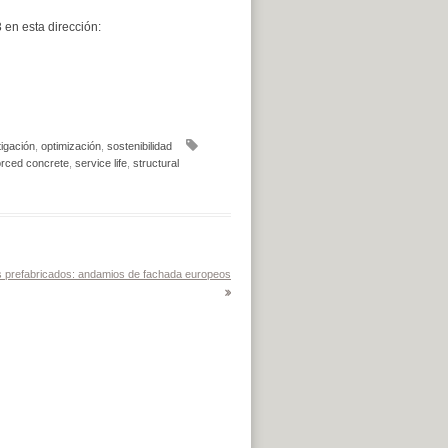
 en esta dirección:
tigación
,
optimización
,
sostenibilidad
orced concrete
,
service life
,
structural
 prefabricados: andamios de fachada europeos