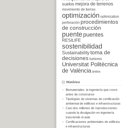
suelos
mejora de terrenos
movimiento de tierras
optimización
optimization
procedimientos
perforación
de construcción
puente
puentes
RESILIFE
sostenibilidad
toma de
Sustainability
decisiones
turismo
Universitat Politècnica
de València
áridos
Histórico
Biomateriales: la ingeniería que crece
antes de construirse
Tipologías de sistemas de certificación
ambiental de edificios e infraestructuras
Casi dos millones de reproducciones:
cuando la divulgación en ingeniería
trasciende el aula
Certificaciones ambientales de edificios
e infraestructuras