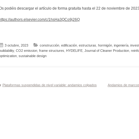
Os podéis descargar el artículo de forma gratuita hasta el 22 de noviembre de 2023
https://authors.elsevier.com/c/1hsHa3QCo9j26Q
3 octubre, 2023
construcción
,
edificación
,
estructuras
,
hormigón
,
ingeniería
,
inves
buildability
,
CO2 emission
,
frame structures
,
HYDELIFE
,
Journal of Cleaner Production
,
reinf
optimization
,
sustainable design
Navegación
Plataformas suspendidas de nivel variable: andamios colgados
Andamios de marcos
de
entradas