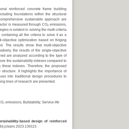
ional reinforced concrete frame building
cluding foundations within the structural
re comprehensive sustainable approach are
 factor is measured through CO
emissions,
2
gies is evident in solving the multi-criteria
containing all the criteria to solve it as a
ti-objective optimization based on Kriging
ed. The results show that multi-objective
ively, the results of the single-objective
ained are analyzed according to the type of
rove the sustainability indexes compared to
ving these indexes. Therefore, the proposed
tructure. It highlights the importance of
es into traditional design procedures to
sing lines of research are presented.
₂ emissions; Buildability; Service life
sustainability-based design of reinforced
6/j.jclepro.2023.139115