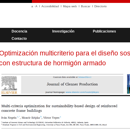
a
·
A
Accesibilidad
Mapa web
Buscar
Directorio
Docencia
Investigación
Publicaciones
Contacto
Optimización multicriterio para el diseño sos
con estructura de hormigón armado