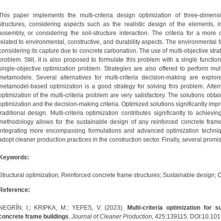
This paper implements the multi-criteria design optimization of three-dimens
structures, considering aspects such as the realistic design of the elements, in
assembly, or considering the soil-structure interaction. The criteria for a mo
related to environmental, constructive, and durability aspects. The environmental
considering its capture due to concrete carbonation. The use of multi-objective strate
problem. Still, it is also proposed to formulate this problem with a single function 
single-objective optimization problem. Strategies are also offered to perform mul
metamodels. Several alternatives for multi-criteria decision-making are explor
metamodel-based optimization is a good strategy for solving this problem. Alternat
optimization of the multi-criteria problem are very satisfactory. The solutions obt
optimization and the decision-making criteria. Optimized solutions significantly imp
traditional design. Multi-criteria optimization contributes significantly to achie
methodology allows for the sustainable design of any reinforced concrete frame s
integrating more encompassing formulations and advanced optimization techniqu
adopt cleaner production practices in the construction sector. Finally, several promi
Keywords:
Structural optimization; Reinforced concrete frame structures; Sustainable design; CO
Reference:
NEGRÍN, I.; KRIPKA, M.; YEPES, V. (2023).
Multi-criteria optimization for 
concrete frame buildings
.
Journal of Cleaner Production
, 425:139115. DOI:10.101