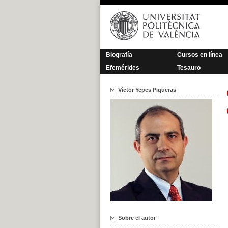
Saltar
al
contenido
Biografía
Cursos en línea
Efemérides
Tesauro
Víctor Yepes Piqueras
Sobre el autor