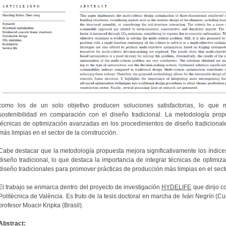
como los de un solo objetivo producen soluciones satisfactorias, lo que me
sostenibilidad en comparación con el diseño tradicional. La metodología prop
técnicas de optimización avanzadas en los procedimientos de diseño tradicional
más limpias en el sector de la construcción.
Cabe destacar que la metodología propuesta mejora significativamente los índice
diseño tradicional, lo que destaca la importancia de integrar técnicas de optimi
diseño tradicionales para promover prácticas de producción más limpias en el secto
El trabajo se enmarca dentro del proyecto de investigación
HYDELIFE
que dirijo c
Politècnica de València. Es fruto de la tesis doctoral en marcha de Iván Negrín (Cub
profesor Moacir Kripka (Brasil).
Abstract: