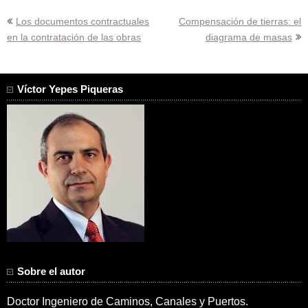
Navegación
Los documentos contractuales
Compensación de tierras: el
en la contratación de las obras
diagrama de masas
de
entradas
Víctor Yepes Piqueras
Sobre el autor
Doctor Ingeniero de Caminos, Canales y Puertos.