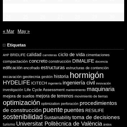
17
18
19
20
21
22
23
24
25
26
27
28
29
30
« Mar
May »
Etiquetas
ciclo de vida
calidad
cimentaciones
BRIDLIFE
AHP
carreteras
concreto
DIMALIFE
compactación
construcción
docencia
estructuras
edificación
encofrado
estructuras de contención
hormigón
historia
excavación
geotecnia
gestión
HYDELIFE
ingeniería civil
ICITECH
ingeniería
innovación
maquinaria
Life Cycle Assessment
investigación
mantenimiento
mejora de suelos
mejora de terrenos
movimiento de tierras
optimización
procedimientos
optimization
perforación
puente
puentes
de construcción
RESILIFE
sostenibilidad
toma de decisiones
Sustainability
Universitat Politècnica de València
turismo
áridos