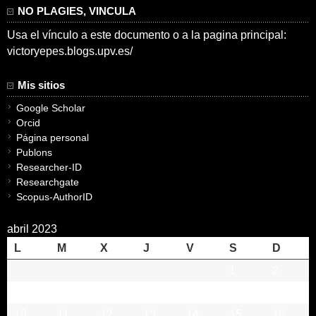
NO PLAGIES, VINCULA
Usa el vínculo a este documento o a la pagina principal:
victoryepes.blogs.upv.es/
Mis sitios
Google Scholar
Orcid
Página personal
Publons
Researcher-ID
Researchgate
Scopus-AuthorID
abril 2023
L
M
X
J
V
S
D
1
2
3
4
5
6
7
8
9
10
11
12
13
14
15
16