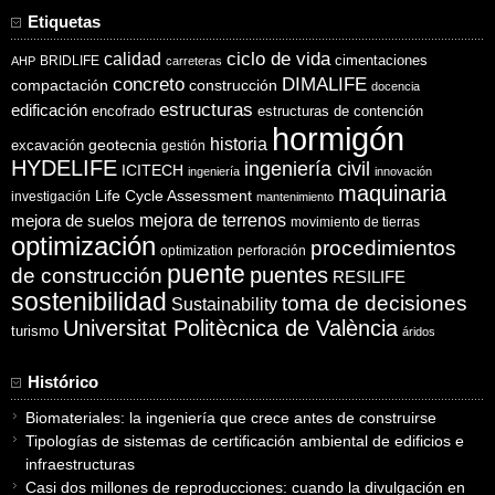
Etiquetas
ciclo de vida
calidad
cimentaciones
BRIDLIFE
AHP
carreteras
concreto
DIMALIFE
compactación
construcción
docencia
estructuras
edificación
encofrado
estructuras de contención
hormigón
historia
excavación
geotecnia
gestión
HYDELIFE
ingeniería civil
ICITECH
ingeniería
innovación
maquinaria
Life Cycle Assessment
investigación
mantenimiento
mejora de suelos
mejora de terrenos
movimiento de tierras
optimización
procedimientos
optimization
perforación
puente
puentes
de construcción
RESILIFE
sostenibilidad
toma de decisiones
Sustainability
Universitat Politècnica de València
turismo
áridos
Histórico
Biomateriales: la ingeniería que crece antes de construirse
Tipologías de sistemas de certificación ambiental de edificios e
infraestructuras
Casi dos millones de reproducciones: cuando la divulgación en