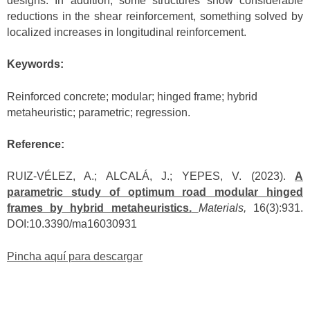
designs. In addition, some structures show considerable
reductions in the shear reinforcement, something solved by
localized increases in longitudinal reinforcement.
Keywords:
Reinforced concrete; modular; hinged frame; hybrid
metaheuristic; parametric; regression.
Reference:
RUIZ-VÉLEZ, A.; ALCALÁ, J.; YEPES, V. (2023).
A
parametric study of optimum road modular hinged
frames by hybrid metaheuristics.
Materials,
16(3):931.
DOI:10.3390/ma16030931
Pincha aquí para descargar