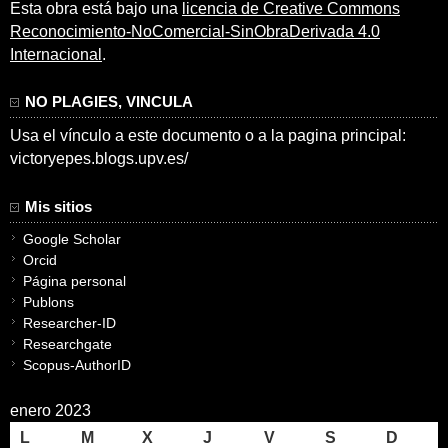
Esta obra está bajo una
licencia de Creative Commons
Reconocimiento-NoComercial-SinObraDerivada 4.0
Internacional
.
NO PLAGIES, VINCULA
Usa el vínculo a este documento o a la pagina principal:
victoryepes.blogs.upv.es/
Mis sitios
Google Scholar
Orcid
Página personal
Publons
Researcher-ID
Researchgate
Scopus-AuthorID
enero 2023
L
M
X
J
V
S
D