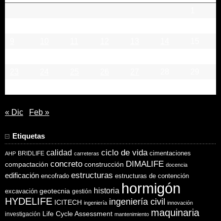
1
2
3
4
5
6
7
8
9
10
11
12
13
14
15
16
17
18
19
20
21
22
23
24
25
26
27
28
29
30
31
« Dic
Feb »
Etiquetas
ciclo de vida
calidad
cimentaciones
BRIDLIFE
AHP
carreteras
concreto
DIMALIFE
compactación
construcción
docencia
estructuras
edificación
encofrado
estructuras de contención
hormigón
historia
excavación
geotecnia
gestión
HYDELIFE
ingeniería civil
ICITECH
ingeniería
innovación
maquinaria
Life Cycle Assessment
investigación
mantenimiento