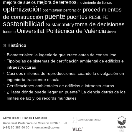
mejora de suelos
mejora de terrenos
movimiento de tierras
optimización
procedimientos
optimization
perforación
puente
puentes
de construcción
RESILIFE
sostenibilidad
toma de decisiones
Sustainability
Universitat Politècnica de València
turismo
áridos
Histórico
Biomateriales: la ingeniería que crece antes de construirse
Tipologías de sistemas de certificación ambiental de edificios e
infraestructuras
Casi dos millones de reproducciones: cuando la divulgación en
ingeniería trasciende el aula
Certificaciones ambientales de edificios e infraestructuras
¿Hasta dónde puede llegar un puente? La ciencia detrás de los
límites de luz y los récords mundiales
Cómo llegar
Planos
Contacto
Universitat Politècnica de València © 2026 · Tel.
(+34) 96 387 90 00 ·
informacion@upv.es