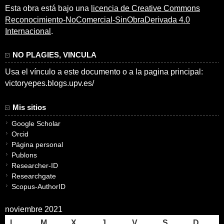
Esta obra está bajo una
licencia de Creative Commons
Reconocimiento-NoComercial-SinObraDerivada 4.0
Internacional
.
NO PLAGIES, VINCULA
Usa el vínculo a este documento o a la pagina principal:
victoryepes.blogs.upv.es/
Mis sitios
Google Scholar
Orcid
Página personal
Publons
Researcher-ID
Researchgate
Scopus-AuthorID
noviembre 2021
L
M
X
J
V
S
D