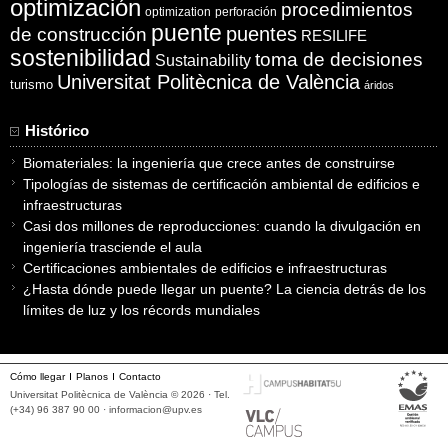
optimización
procedimientos
optimization
perforación
puente
puentes
de construcción
RESILIFE
sostenibilidad
toma de decisiones
Sustainability
Universitat Politècnica de València
turismo
áridos
Histórico
Biomateriales: la ingeniería que crece antes de construirse
Tipologías de sistemas de certificación ambiental de edificios e
infraestructuras
Casi dos millones de reproducciones: cuando la divulgación en
ingeniería trasciende el aula
Certificaciones ambientales de edificios e infraestructuras
¿Hasta dónde puede llegar un puente? La ciencia detrás de los
límites de luz y los récords mundiales
Cómo llegar
Planos
Contacto
Universitat Politècnica de València © 2026 · Tel.
(+34) 96 387 90 00 ·
informacion@upv.es