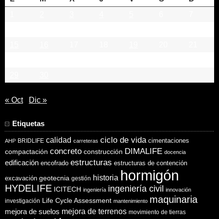
1
2
3
4
5
6
7
8
9
10
11
12
13
14
15
16
17
18
19
20
21
22
23
24
25
26
27
28
29
30
« Oct
Dic »
Etiquetas
ciclo de vida
calidad
cimentaciones
BRIDLIFE
AHP
carreteras
concreto
DIMALIFE
compactación
construcción
docencia
estructuras
edificación
encofrado
estructuras de contención
hormigón
historia
excavación
geotecnia
gestión
HYDELIFE
ingeniería civil
ICITECH
ingeniería
innovación
maquinaria
Life Cycle Assessment
investigación
mantenimiento
mejora de suelos
mejora de terrenos
movimiento de tierras