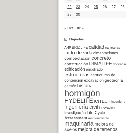
22
23
24
25
26
27
28
29
30
« Oct
Dic »
Etiquetas
calidad
BRIDLIFE
AHP
carreteras
ciclo de vida
cimentaciones
concreto
compactación
DIMALIFE
construcción
docencia
edificación
encofrado
estructuras
estructuras de
excavación
geotecnia
contención
historia
gestión
hormigón
HYDELIFE
ICITECH
ingeniería
ingeniería civil
innovación
Life Cycle
investigación
Assessment
mantenimiento
maquinaria
mejora de
suelos
mejora de terrenos