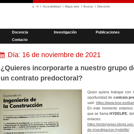
a
·
A
Accesibilidad
Mapa web
Buscar
Directorio
Docencia
Investigación
Publicaciones
Contacto
Día:
16 de noviembre de 2021
¿Quieres incorporarte a nuestro grupo d
un contrato predoctoral?
Quien quiera trabajar con 
oportunidad de
contrato pr
salir:
https://www.boe.es/di
En este momento estamos 
que se llama
HYDELIFE
, de
enlaces:
https://victoryepes.blogs.up
de-investigacion-hydelife/