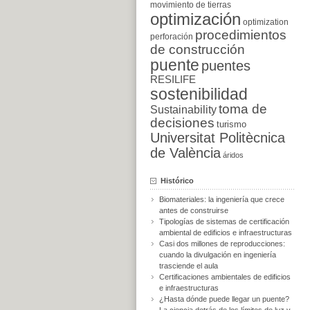
movimiento de tierras
optimización
optimization
procedimientos
perforación
de construcción
puente
puentes
RESILIFE
sostenibilidad
toma de
Sustainability
decisiones
turismo
Universitat Politècnica
de València
áridos
Histórico
Biomateriales: la ingeniería que crece
antes de construirse
Tipologías de sistemas de certificación
ambiental de edificios e infraestructuras
Casi dos millones de reproducciones:
cuando la divulgación en ingeniería
trasciende el aula
Certificaciones ambientales de edificios
e infraestructuras
¿Hasta dónde puede llegar un puente?
La ciencia detrás de los límites de luz y