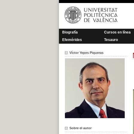
Saltar
al
contenido
Biografía
Cursos en línea
Efemérides
Tesauro
Víctor Yepes Piqueras
Sobre el autor