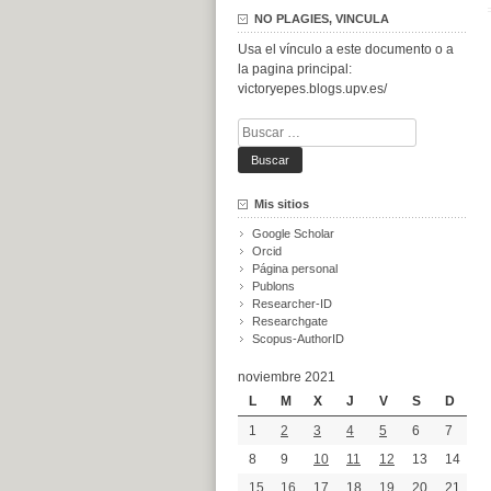
NO PLAGIES, VINCULA
Usa el vínculo a este documento o a
la pagina principal:
victoryepes.blogs.upv.es/
Buscar:
Mis sitios
Google Scholar
Orcid
Página personal
Publons
Researcher-ID
Researchgate
Scopus-AuthorID
noviembre 2021
L
M
X
J
V
S
D
1
2
3
4
5
6
7
8
9
10
11
12
13
14
15
16
17
18
19
20
21