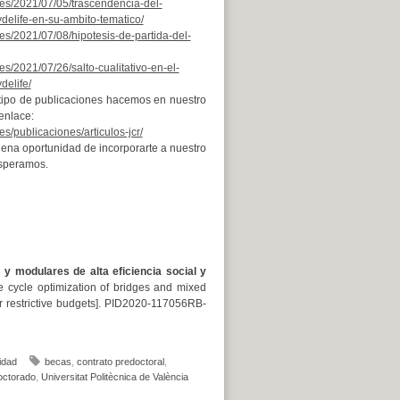
v.es/2021/07/05/trascendencia-del-
delife-en-su-ambito-tematico/
.es/2021/07/08/hipotesis-de-partida-del-
.es/2021/07/26/salto-cualitativo-en-el-
delife/
tipo de publicaciones hacemos en nuestro
 enlace:
es/publicaciones/articulos-jcr/
na oportunidad de incorporarte a nuestro
esperamos.
 y modulares de alta eficiencia social y
fe cycle optimization of bridges and mixed
r restrictive budgets]. PID2020-117056RB-
idad
becas
,
contrato predoctoral
,
octorado
,
Universitat Politècnica de València