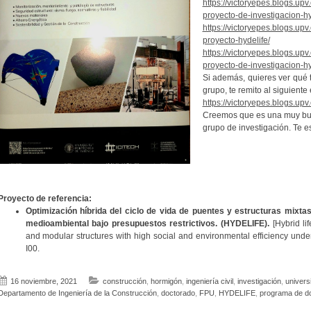
https://victoryepes.blogs.up
proyecto-de-investigacion-hy
https://victoryepes.blogs.upv
proyecto-hydelife/
https://victoryepes.blogs.upv
proyecto-de-investigacion-hy
Si además, quieres ver qué 
grupo, te remito al siguiente
https://victoryepes.blogs.upv.
Creemos que es una muy bue
grupo de investigación. Te 
Proyecto de referencia:
Optimización híbrida del ciclo de vida de puentes y estructuras mixtas
medioambiental bajo presupuestos restrictivos. (HYDELIFE).
[Hybrid li
and modular structures with high social and environmental efficiency unde
I00.
16 noviembre, 2021
construcción
,
hormigón
,
ingeniería civil
,
investigación
,
univers
Departamento de Ingeniería de la Construcción
,
doctorado
,
FPU
,
HYDELIFE
,
programa de d