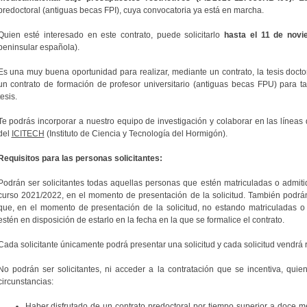
predoctoral (antiguas becas FPI), cuya convocatoria ya está en marcha.
Quien esté interesado en este contrato, puede solicitarlo
hasta el 11 de nov
peninsular española).
Es una muy buena oportunidad para realizar, mediante un contrato, la tesis docto
un contrato de formación de profesor universitario (antiguas becas FPU) para ta
tesis.
Te podrás incorporar a nuestro equipo de investigación y colaborar en las línea
del
ICITECH
(Instituto de Ciencia y Tecnología del Hormigón).
Requisitos para las personas solicitantes:
Podrán ser solicitantes todas aquellas personas que estén matriculadas o admit
curso 2021/2022, en el momento de presentación de la solicitud. También podrán
que, en el momento de presentación de la solicitud, no estando matriculadas 
estén en disposición de estarlo en la fecha en la que se formalice el contrato.
Cada solicitante únicamente podrá presentar una solicitud y cada solicitud vendrá r
No podrán ser solicitantes, ni acceder a la contratación que se incentiva, qui
circunstancias:
Haber disfrutado de un contrato predoctoral por tiempo superior a doce m