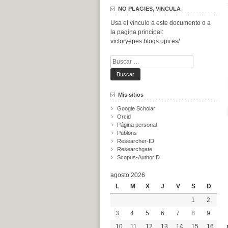
NO PLAGIES, VINCULA
Usa el vínculo a este documento o a
la pagina principal:
victoryepes.blogs.upv.es/
Buscar:
Mis sitios
Google Scholar
Orcid
Página personal
Publons
Researcher-ID
Researchgate
Scopus-AuthorID
agosto 2026
L
M
X
J
V
S
D
1
2
3
4
5
6
7
8
9
10
11
12
13
14
15
16