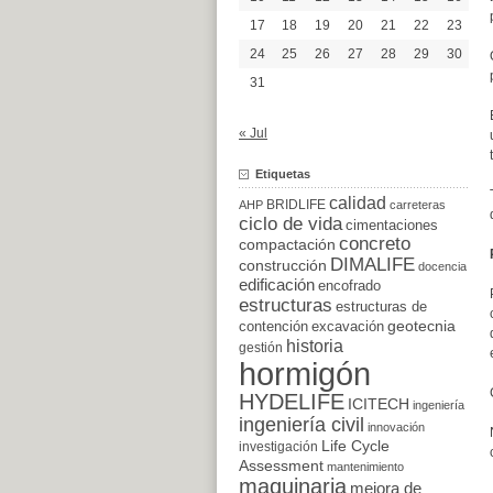
17
18
19
20
21
22
23
24
25
26
27
28
29
30
31
« Jul
Etiquetas
calidad
BRIDLIFE
AHP
carreteras
ciclo de vida
cimentaciones
concreto
compactación
DIMALIFE
construcción
docencia
edificación
encofrado
estructuras
estructuras de
excavación
geotecnia
contención
historia
gestión
hormigón
HYDELIFE
ICITECH
ingeniería
ingeniería civil
innovación
Life Cycle
investigación
Assessment
mantenimiento
maquinaria
mejora de