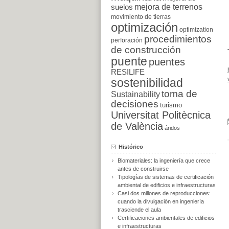
suelos
mejora de terrenos
movimiento de tierras
optimización
optimization
procedimientos
perforación
de construcción
puente
puentes
RESILIFE
sostenibilidad
toma de
Sustainability
decisiones
turismo
Universitat Politècnica
de València
áridos
Histórico
Biomateriales: la ingeniería que crece
antes de construirse
Tipologías de sistemas de certificación
ambiental de edificios e infraestructuras
Casi dos millones de reproducciones:
cuando la divulgación en ingeniería
trasciende el aula
Certificaciones ambientales de edificios
e infraestructuras