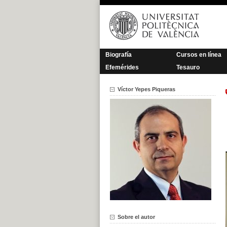
Saltar
al
contenido
Biografía
Cursos en línea
Efemérides
Tesauro
Víctor Yepes Piqueras
Sobre el autor