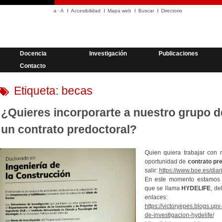
a
·
A
Accesibilidad
Mapa web
Buscar
Directorio
Docencia
Investigación
Publicaciones
Contacto
Etiqueta:
becas
¿Quieres incorporarte a nuestro grupo d
un contrato predoctoral?
Quien quiera trabajar con 
oportunidad de
contrato pr
salir:
https://www.boe.es/di
En este momento estamos 
que se llama
HYDELIFE
, de
enlaces:
https://victoryepes.blogs.up
de-investigacion-hydelife/