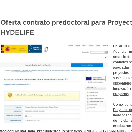
Oferta contrato predoctoral para Proyect
HYDELIFE
En el
BOE
Agencia Es
anuncio de
contratos p
asociadas
proyectos d
suscepti
disponible
Innovación 
proyectos
.
Como ya sa
Proyecto d
Investigado
de vida 
modulare
medioambiental bajo presupuestos restrictivos (PID2020-117056RB-I00)
. E