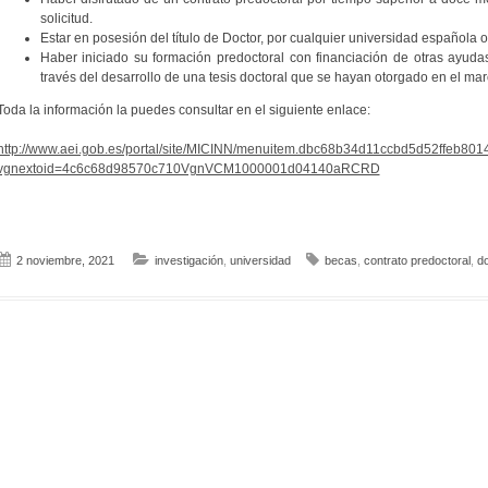
solicitud.
Estar en posesión del título de Doctor, por cualquier universidad española o
Haber iniciado su formación predoctoral con financiación de otras ayuda
través del desarrollo de una tesis doctoral que se hayan otorgado en el marc
Toda la información la puedes consultar en el siguiente enlace:
http://www.aei.gob.es/portal/site/MICINN/menuitem.dbc68b34d11ccbd5d52ffeb801
vgnextoid=4c6c68d98570c710VgnVCM1000001d04140aRCRD
2 noviembre, 2021
investigación
,
universidad
becas
,
contrato predoctoral
,
d