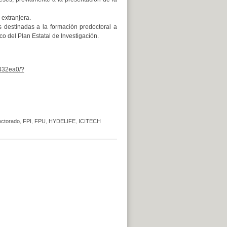
 extranjera.
s destinadas a la formación predoctoral a
o del Plan Estatal de Investigación.
432ea0/?
octorado
,
FPI
,
FPU
,
HYDELIFE
,
ICITECH