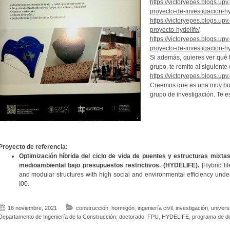
https://victoryepes.blogs.up
proyecto-de-investigacion-hy
https://victoryepes.blogs.upv
proyecto-hydelife/
https://victoryepes.blogs.upv
proyecto-de-investigacion-hy
Si además, quieres ver qué 
grupo, te remito al siguiente
https://victoryepes.blogs.upv.
Creemos que es una muy bue
grupo de investigación. Te 
Proyecto de referencia:
Optimización híbrida del ciclo de vida de puentes y estructuras mixtas
medioambiental bajo presupuestos restrictivos. (HYDELIFE).
[Hybrid li
and modular structures with high social and environmental efficiency unde
I00.
16 noviembre, 2021
construcción
,
hormigón
,
ingeniería civil
,
investigación
,
univers
Departamento de Ingeniería de la Construcción
,
doctorado
,
FPU
,
HYDELIFE
,
programa de d