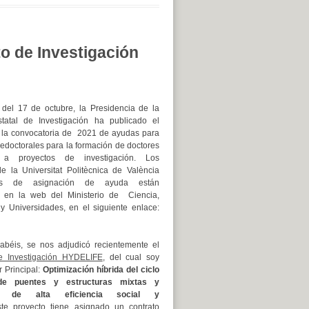
o de Investigación
del 17 de octubre, la Presidencia de la
tatal de Investigación ha publicado el
 la convocatoria de 2021 de ayudas para
redoctorales para la formación de doctores
 a proyectos de investigación. Los
e la Universitat Politècnica de València
bles de asignación de ayuda están
s en la web del Ministerio de Ciencia,
y Universidades, en el siguiente enlace:
béis, se nos adjudicó recientemente el
e Investigación HYDELIFE
, del cual soy
r Principal:
Optimización híbrida del ciclo
de puentes y estructuras mixtas y
s de alta eficiencia social y
ste proyecto tiene asignado un contrato