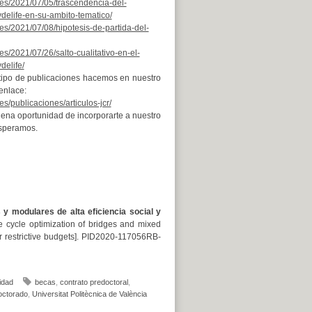
v.es/2021/07/05/trascendencia-del-
delife-en-su-ambito-tematico/
.es/2021/07/08/hipotesis-de-partida-del-
.es/2021/07/26/salto-cualitativo-en-el-
delife/
tipo de publicaciones hacemos en nuestro
 enlace:
es/publicaciones/articulos-jcr/
na oportunidad de incorporarte a nuestro
esperamos.
 y modulares de alta eficiencia social y
fe cycle optimization of bridges and mixed
r restrictive budgets]. PID2020-117056RB-
idad
becas
,
contrato predoctoral
,
octorado
,
Universitat Politècnica de València