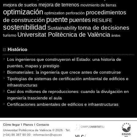
mejora de suelos
mejora de terrenos
movimiento de tierras
optimización
procedimientos
optimization
perforación
puente
puentes
de construcción
RESILIFE
sostenibilidad
toma de decisiones
Sustainability
Universitat Politècnica de València
turismo
áridos
Histórico
Los ingenieros que construyeron el Estado: una historia de
puentes, mapas y prestigio
Biomateriales: la ingeniería que crece antes de construirse
Tipologías de sistemas de certificación ambiental de edificios e
infraestructuras
Casi dos millones de reproducciones: cuando la divulgación en
ingeniería trasciende el aula
Certificaciones ambientales de edificios e infraestructuras
Cómo llegar
Planos
Contacto
Universitat Politècnica de València © 2026 · Tel.
(+34) 96 387 90 00 ·
informacion@upv.es