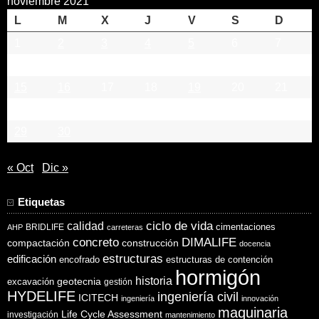
noviembre 2021
L
M
X
J
V
S
D
1
2
3
4
5
6
7
8
9
10
11
12
13
14
15
16
17
18
19
20
21
22
23
24
25
26
27
28
29
30
« Oct
Dic »
Etiquetas
ciclo de vida
calidad
cimentaciones
BRIDLIFE
AHP
carreteras
concreto
DIMALIFE
compactación
construcción
docencia
estructuras
edificación
encofrado
estructuras de contención
hormigón
historia
excavación
geotecnia
gestión
HYDELIFE
ingeniería civil
ICITECH
ingeniería
innovación
maquinaria
Life Cycle Assessment
investigación
mantenimiento