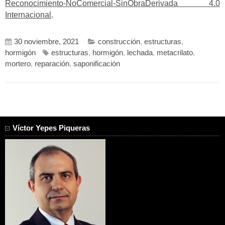
Reconocimiento-NoComercial-SinObraDerivada 4.0
Internacional
.
30 noviembre, 2021
construcción
,
estructuras
,
hormigón
estructuras
,
hormigón
,
lechada
,
metacrilato
,
mortero
,
reparación
,
saponificación
Víctor Yepes Piqueras