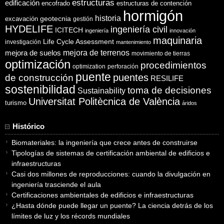
estructuras
edificación
encofrado
estructuras de contención
hormigón
historia
excavación
geotecnia
gestión
HYDELIFE
ingeniería civil
ICITECH
ingeniería
innovación
maquinaria
Life Cycle Assessment
investigación
mantenimiento
mejora de suelos
mejora de terrenos
movimiento de tierras
optimización
procedimientos
optimization
perforación
puente
puentes
de construcción
RESILIFE
sostenibilidad
toma de decisiones
Sustainability
Universitat Politècnica de València
turismo
áridos
Histórico
Biomateriales: la ingeniería que crece antes de construirse
Tipologías de sistemas de certificación ambiental de edificios e
infraestructuras
Casi dos millones de reproducciones: cuando la divulgación en
ingeniería trasciende el aula
Certificaciones ambientales de edificios e infraestructuras
¿Hasta dónde puede llegar un puente? La ciencia detrás de los
límites de luz y los récords mundiales