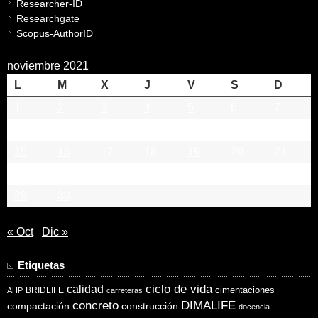
Researcher-ID
Researchgate
Scopus-AuthorID
noviembre 2021
L
M
X
J
V
S
D
1
2
3
4
5
6
7
8
9
10
11
12
13
14
15
16
17
18
19
20
21
22
23
24
25
26
27
28
29
30
« Oct
Dic »
Etiquetas
ciclo de vida
calidad
cimentaciones
BRIDLIFE
AHP
carreteras
concreto
DIMALIFE
compactación
construcción
docencia