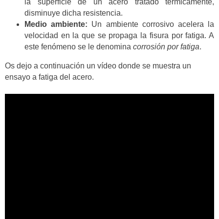
la superficie de un acero tratado térmicamente,
disminuye dicha resistencia.
Medio ambiente:
Un ambiente corrosivo acelera la
velocidad en la que se propaga la fisura por fatiga. A
este fenómeno se le denomina
corrosión por fatiga
.
Os dejo a continuación un vídeo donde se muestra un
ensayo a fatiga del acero.