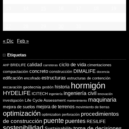
13
14
15
16
17
18
19
20
21
22
23
24
25
26
27
28
29
30
31
« Dic
Feb »
Etiquetas
ciclo de vida
calidad
cimentaciones
BRIDLIFE
AHP
carreteras
concreto
DIMALIFE
compactación
construcción
docencia
estructuras
edificación
encofrado
estructuras de contención
hormigón
historia
excavación
geotecnia
gestión
HYDELIFE
ingeniería civil
ICITECH
ingeniería
innovación
maquinaria
Life Cycle Assessment
investigación
mantenimiento
mejora de suelos
mejora de terrenos
movimiento de tierras
optimización
procedimientos
optimization
perforación
puente
puentes
de construcción
RESILIFE
sostenibilidad
toma de decisiones
Sustainability