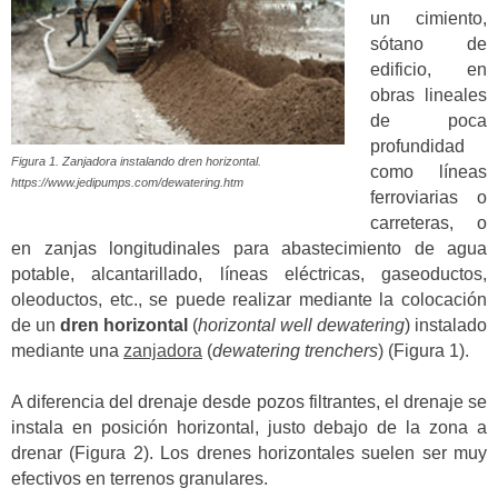
un cimiento,
sótano de
edificio, en
obras lineales
de poca
profundidad
Figura 1. Zanjadora instalando dren horizontal.
como líneas
https://www.jedipumps.com/dewatering.htm
ferroviarias o
carreteras, o
en zanjas longitudinales para abastecimiento de agua
potable, alcantarillado, líneas eléctricas, gaseoductos,
oleoductos, etc., se puede realizar mediante la colocación
de un
dren horizontal
(
horizontal well dewatering
) instalado
mediante una
zanjadora
(
dewatering trenchers
) (Figura 1).
A diferencia del drenaje desde pozos filtrantes, el drenaje se
instala en posición horizontal, justo debajo de la zona a
drenar (Figura 2). Los drenes horizontales suelen ser muy
efectivos en terrenos granulares.