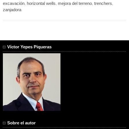
excavación
,
horizontal wells
,
mejora del terreno
,
trenchers
,
zanjadora
Víctor Yepes Piqueras
Sobre el autor