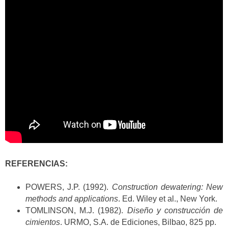
REFERENCIAS:
POWERS, J.P. (1992).
Construction dewatering: New
methods and applications
. Ed. Wiley et al., New York.
TOMLINSON, M.J. (1982).
Diseño y construcción de
cimientos
. URMO, S.A. de Ediciones, Bilbao, 825 pp.