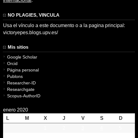
Internacional
.
NO PLAGIES, VINCULA
Usa el vínculo a este documento o a la pagina principal:
victoryepes.blogs.upv.es/
Mis sitios
Google Scholar
Orcid
Página personal
Publons
Researcher-ID
Researchgate
Scopus-AuthorID
enero 2020
L
M
X
J
V
S
D
1
2
3
4
5
6
7
8
9
10
11
12