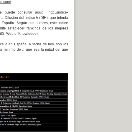
io.com/
 se puede consultar aquí:
http://indice-
la Difusión del Índice
h
(DIH), que intenta
 España. Según sus autores, este índice
mite establecer rankings de los mejores
 (ISI Web of Knowledge).
dice
h
en España, a fecha de hoy, son los
alor mínimo de
h
que sea la mitad del que