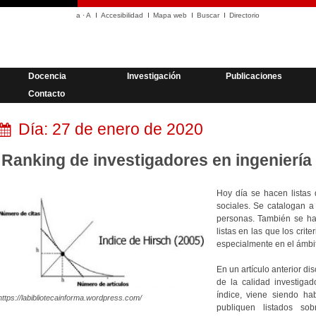
a
·
A
Accesibilidad
Mapa web
Buscar
Directorio
Docencia
Investigación
Publicaciones
Contacto
Día:
27 de enero de 2020
Ranking de investigadores en ingeniería 
Hoy día se hacen listas 
sociales. Se catalogan a
personas. También se ha
listas en las que los crit
especialmente en el ámbito
En un artículo anterior di
de la calidad investiga
índice, viene siendo ha
https://labibliotecainforma.wordpress.com/
publiquen listados so