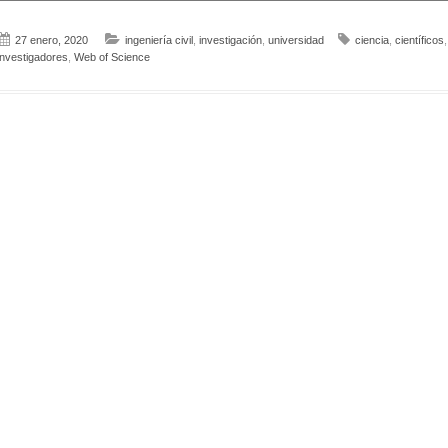
27 enero, 2020
ingeniería civil
,
investigación
,
universidad
ciencia
,
científicos
investigadores
,
Web of Science