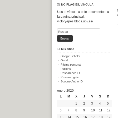
NO PLAGIES, VINCULA
Usa el vínculo a este documento o a
la pagina principal:
victoryepes.blogs.upv.es/
Buscar:
Mis sitios
Google Scholar
Orcid
Página personal
Publons
Researcher-ID
Researchgate
Scopus-AuthorID
enero 2020
L
M
X
J
V
S
D
1
2
3
4
5
6
7
8
9
10
11
12
13
14
15
16
17
18
19