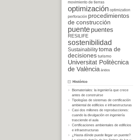
movimiento de tierras
optimización
optimization
procedimientos
perforación
de construcción
puente
puentes
RESILIFE
sostenibilidad
toma de
Sustainability
decisiones
turismo
Universitat Politècnica
de València
áridos
Histórico
Biomateriales: la ingeniería que crece
antes de construirse
Tipologías de sistemas de certificación
ambiental de edificios e infraestructuras
Casi dos millones de reproducciones:
cuando la divulgación en ingeniería
trasciende el aula
Certificaciones ambientales de edificios
e infraestructuras
¿Hasta dónde puede llegar un puente?
La ciencia detrás de los límites de luz y