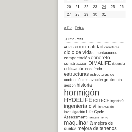
20
21
22
23
24
25
26
27
28
29
30
31
« Dic
Feb »
Etiquetas
calidad
BRIDLIFE
AHP
carreteras
ciclo de vida
cimentaciones
concreto
compactación
DIMALIFE
construcción
docencia
edificación
encofrado
estructuras
estructuras de
excavación
geotecnia
contención
historia
gestión
hormigón
HYDELIFE
ICITECH
ingeniería
ingeniería civil
innovación
Life Cycle
investigación
Assessment
mantenimiento
maquinaria
mejora de
suelos
mejora de terrenos