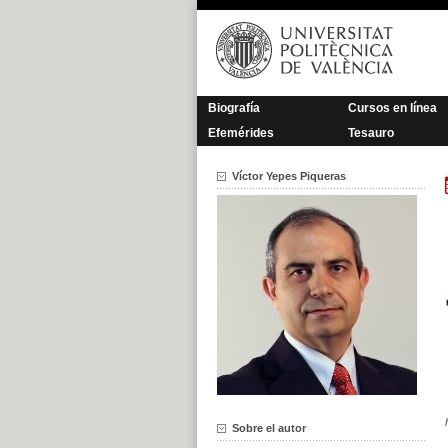
Saltar
al
contenido
Biografía
Cursos en línea
Efemérides
Tesauro
Víctor Yepes Piqueras
Sobre el autor