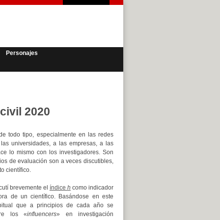
Personajes
civil 2020
de todo tipo, especialmente en las redes
 las universidades, a las empresas, a las
ce lo mismo con los investigadores. Son
erios de evaluación son a veces discutibles,
 científico.
scutí brevemente el
índice
h
como indicador
dora de un científico. Basándose en este
bitual que a principios de cada año se
bre los «
influencers
» en investigación