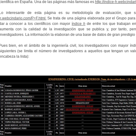
científica en España. Una de las páginas más famosas es
http://indice-h.webcindar
Lo interesante de esta página es su metodología de evaluación, que
h.webcindario.com/P+F.html.
Se trata de una página elaborada por el Grupo para 
dar a conocer a los científicos con mayor
índice
h
de entre los que trabajan en
aumenta con la calidad de la investigación que se publica y, por tanto, per
investigadores. La información la elaboran de una base de datos de gran prestigio
Pues bien, en el ámbito de la ingeniería civil, los investigadores con mayor ín
siguientes (se limita el número de investigadores a aquellos que tengan un v
encabeza la lista):