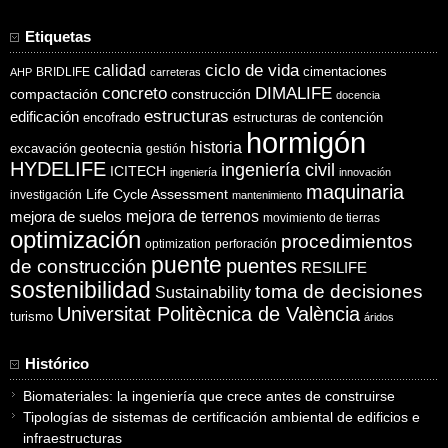
Etiquetas
ciclo de vida
calidad
cimentaciones
BRIDLIFE
AHP
carreteras
concreto
DIMALIFE
compactación
construcción
docencia
estructuras
edificación
encofrado
estructuras de contención
hormigón
historia
excavación
geotecnia
gestión
HYDELIFE
ingeniería civil
ICITECH
ingeniería
innovación
maquinaria
Life Cycle Assessment
investigación
mantenimiento
mejora de suelos
mejora de terrenos
movimiento de tierras
optimización
procedimientos
optimization
perforación
puente
puentes
de construcción
RESILIFE
sostenibilidad
toma de decisiones
Sustainability
Universitat Politècnica de València
turismo
áridos
Histórico
Biomateriales: la ingeniería que crece antes de construirse
Tipologías de sistemas de certificación ambiental de edificios e
infraestructuras