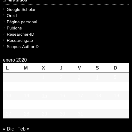
Google Scholar
Orcid
Página personal
Publons
Researcher-ID
Researchgate
Scopus-AuthorID
enero 2020
L
M
X
J
V
S
D
1
2
3
4
5
6
7
8
9
10
11
12
13
14
15
16
17
18
19
20
21
22
23
24
25
26
27
28
29
30
31
« Dic
Feb »