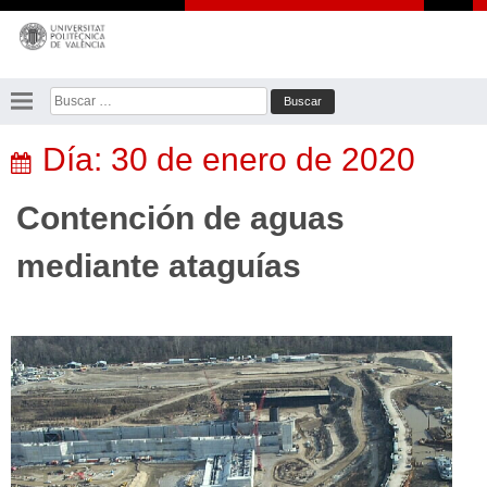
Saltar
al
contenido
Buscar:
Día:
30 de enero de 2020
Contención de aguas
mediante ataguías