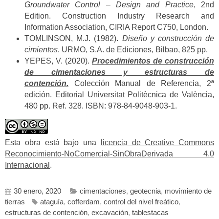
Groundwater Control – Design and Practice
, 2nd
Edition. Construction Industry Research and
Information Association, CIRIA Report C750, London.
TOMLINSON, M.J. (1982).
Diseño y construcción de
cimientos
. URMO, S.A. de Ediciones, Bilbao, 825 pp.
YEPES, V. (2020).
Procedimientos de construcción
de cimentaciones y estructuras de
contención.
Colección Manual de Referencia, 2ª
edición. Editorial Universitat Politècnica de València,
480 pp. Ref. 328. ISBN: 978-84-9048-903-1.
Esta obra está bajo una
licencia de Creative Commons
Reconocimiento-NoComercial-SinObraDerivada 4.0
Internacional
.
30 enero, 2020
cimentaciones
,
geotecnia
,
movimiento de
tierras
ataguía
,
cofferdam
,
control del nivel freático
,
estructuras de contención
,
excavación
,
tablestacas