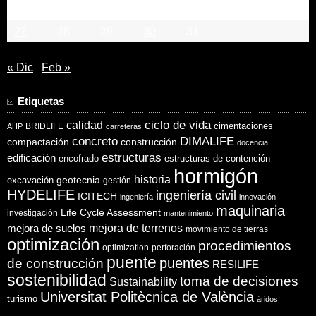
20
21
22
23
24
25
26
27
28
29
30
31
« Dic
Feb »
Etiquetas
ciclo de vida
calidad
cimentaciones
BRIDLIFE
AHP
carreteras
concreto
DIMALIFE
compactación
construcción
docencia
estructuras
edificación
encofrado
estructuras de contención
hormigón
historia
excavación
geotecnia
gestión
HYDELIFE
ingeniería civil
ICITECH
ingeniería
innovación
maquinaria
Life Cycle Assessment
investigación
mantenimiento
mejora de suelos
mejora de terrenos
movimiento de tierras
optimización
procedimientos
optimization
perforación
puente
puentes
de construcción
RESILIFE
sostenibilidad
toma de decisiones
Sustainability
Universitat Politècnica de València
turismo
áridos