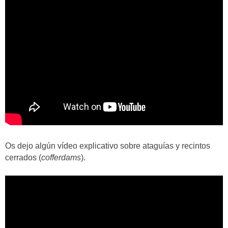
Os dejo algún vídeo explicativo sobre ataguías y recintos
cerrados (
cofferdams
).