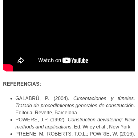
REFERENCIAS:
GALABRÚ, P. (2004).
Cimentaciones y túneles.
Tratado de procedimientos generales de construcción
.
Editorial Reverte, Barcelona.
POWERS, J.P. (1992).
Construction dewatering: New
methods and applications
. Ed. Wiley et al., New York.
PREENE, M.; ROBERTS, T.O.L.; POWRIE, W. (2016).