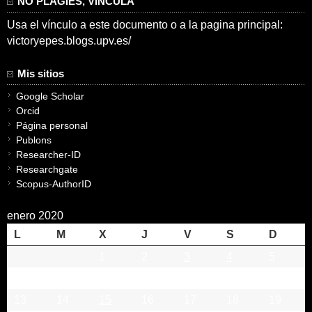
NO PLAGIES, VINCULA
Usa el vínculo a este documento o a la pagina principal:
victoryepes.blogs.upv.es/
Mis sitios
Google Scholar
Orcid
Página personal
Publons
Researcher-ID
Researchgate
Scopus-AuthorID
enero 2020
L
M
X
J
V
S
D
1
2
3
4
5
6
7
8
9
10
11
12
13
14
15
16
17
18
19