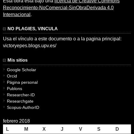
Esta obra está bajo una
licencia de Creative Commons
Reconocimiento-NoComercial-SinObraDerivada 4.0
Internacional
.
NO PLAGIES, VINCULA
Usa el vínculo a este documento o a la pagina principal:
victoryepes.blogs.upv.es/
Mis sitios
Google Scholar
Orcid
Página personal
Publons
Researcher-ID
Researchgate
Scopus-AuthorID
febrero 2018
L
M
X
J
V
S
D