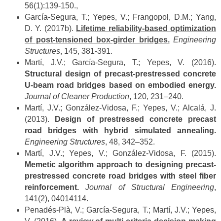
56(1):139-150.,
García-Segura, T.; Yepes, V.; Frangopol, D.M.; Yang,
D. Y. (2017b).
Lifetime reliability-based optimization
of post-tensioned box-girder bridges.
Engineering
Structures
, 145, 381-391.
Martí, J.V.; García-Segura, T.; Yepes, V. (2016).
Structural design of precast-prestressed concrete
U-beam road bridges based on embodied energy.
Journal of Cleaner Production
, 120, 231–240.
Martí, J.V.; González-Vidosa, F.; Yepes, V.; Alcalá, J.
(2013).
Design of prestressed concrete precast
road bridges with hybrid simulated annealing.
Engineering Structures
, 48, 342–352.
Martí, J.V.; Yepes, V.; González-Vidosa, F. (2015).
Memetic algorithm approach to designing precast-
prestressed concrete road bridges with steel fiber
reinforcement.
Journal of Structural Engineering
,
141(2), 04014114.
Penadés-Plà, V.; García-Segura, T.; Martí, J.V.; Yepes,