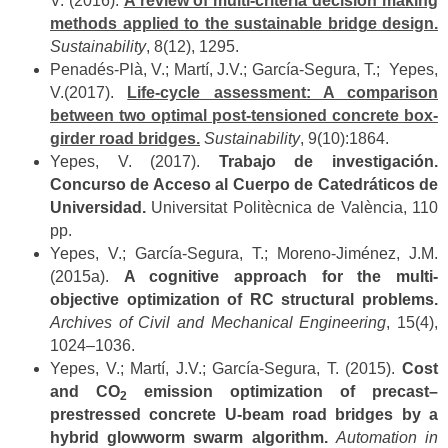
V. (2016).
A review of multi-criteria decision making
methods applied to the sustainable bridge design.
Sustainability
, 8(12), 1295.
Penadés-Plà, V.; Martí, J.V.; García-Segura, T.; Yepes,
V.(2017).
Life-cycle assessment: A comparison
between two optimal post-tensioned concrete box-
girder road bridges.
Sustainability
, 9(10):1864.
Yepes, V. (2017).
Trabajo de investigación.
Concurso de Acceso al Cuerpo de Catedráticos de
Universidad.
Universitat Politècnica de València, 110
pp.
Yepes, V.; García-Segura, T.; Moreno-Jiménez, J.M.
(2015a).
A cognitive approach for the multi-
objective optimization of RC structural problems.
Archives of Civil and Mechanical Engineering
, 15(4),
1024–1036.
Yepes, V.; Martí, J.V.; García-Segura, T. (2015).
Cost
and CO
emission optimization of precast–
2
prestressed concrete U-beam road bridges by a
hybrid glowworm swarm algorithm.
Automation in