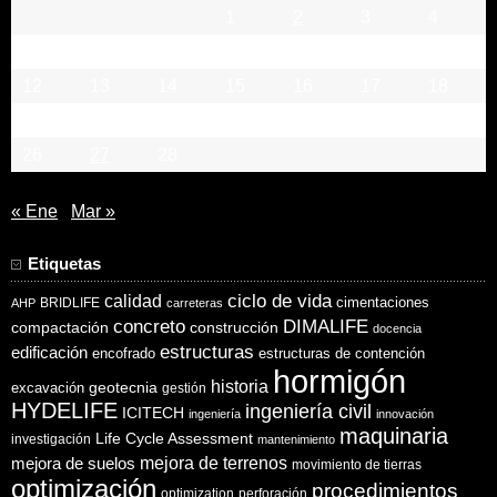
1
2
3
4
5
6
7
8
9
10
11
12
13
14
15
16
17
18
19
20
21
22
23
24
25
26
27
28
« Ene
Mar »
Etiquetas
ciclo de vida
calidad
cimentaciones
BRIDLIFE
AHP
carreteras
concreto
DIMALIFE
compactación
construcción
docencia
estructuras
edificación
encofrado
estructuras de contención
hormigón
historia
excavación
geotecnia
gestión
HYDELIFE
ingeniería civil
ICITECH
ingeniería
innovación
maquinaria
Life Cycle Assessment
investigación
mantenimiento
mejora de suelos
mejora de terrenos
movimiento de tierras
optimización
procedimientos
optimization
perforación