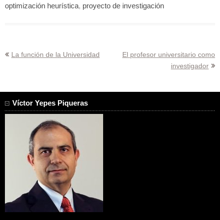
optimización heurística
,
proyecto de investigación
Navegación
La función de la Universidad
El profesor universitario como
investigador
de
entradas
Víctor Yepes Piqueras