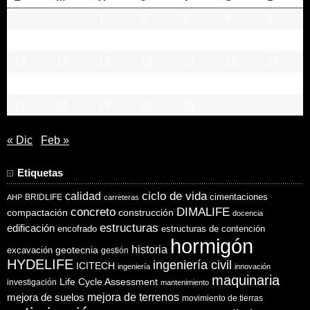
1
2
3
4
5
6
7
8
9
10
11
12
13
14
15
16
17
18
19
20
21
22
23
24
25
26
27
28
29
30
31
« Dic
Feb »
Etiquetas
ciclo de vida
calidad
cimentaciones
BRIDLIFE
AHP
carreteras
concreto
DIMALIFE
compactación
construcción
docencia
estructuras
edificación
encofrado
estructuras de contención
hormigón
historia
excavación
geotecnia
gestión
HYDELIFE
ingeniería civil
ICITECH
ingeniería
innovación
maquinaria
Life Cycle Assessment
investigación
mantenimiento
mejora de suelos
mejora de terrenos
movimiento de tierras