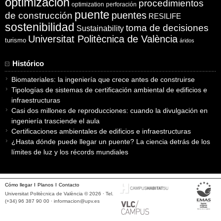
optimización
procedimientos
optimization
perforación
puente
puentes
de construcción
RESILIFE
sostenibilidad
toma de decisiones
Sustainability
Universitat Politècnica de València
turismo
áridos
Histórico
Biomateriales: la ingeniería que crece antes de construirse
Tipologías de sistemas de certificación ambiental de edificios e
infraestructuras
Casi dos millones de reproducciones: cuando la divulgación en
ingeniería trasciende el aula
Certificaciones ambientales de edificios e infraestructuras
¿Hasta dónde puede llegar un puente? La ciencia detrás de los
límites de luz y los récords mundiales
Cómo llegar
Planos
Contacto
Universitat Politècnica de València © 2026 · Tel.
(+34) 96 387 90 00 ·
informacion@upv.es