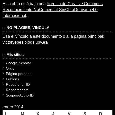
Esta obra está bajo una
licencia de Creative Commons
Reconocimiento-NoComercial-SinObraDerivada 4.0
Internacional
.
NO PLAGIES, VINCULA
Usa el vínculo a este documento o a la pagina principal:
victoryepes.blogs.upv.es/
Mis sitios
Google Scholar
Orcid
Página personal
Publons
Researcher-ID
Researchgate
Scopus-AuthorID
enero 2014
L
M
X
J
V
S
D